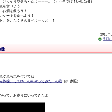
げっそりやせちゃたよーーー。（←うそつけ！by担当者）
飯を食べよう！
いお酒を飲もう！
いケーキを食べよう！
ト」を、たくさん食べよーっと！！
2015年
先頭
の巻
れぐれも気を付けてね！
み体操」ってゆーのをやってみた…の巻
参照）
がって、お参りにいってきたよ！