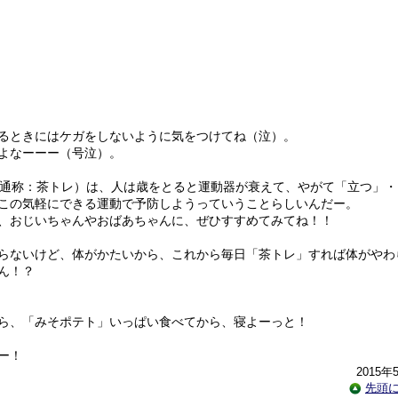
るときにはケガをしないように気をつけてね（泣）。
よなーーー（号泣）。
通称：茶トレ）は、人は歳をとると運動器が衰えて、やがて「立つ」・
この気軽にできる運動で予防しようっていうことらしいんだー。
、おじいちゃんやおばあちゃんに、ぜひすすめてみてね！！
らないけど、体がかたいから、これから毎日「茶トレ」すれば体がやわ
ん！？
ら、「みそポテト」いっぱい食べてから、寝よーっと！
ー！
2015年
先頭