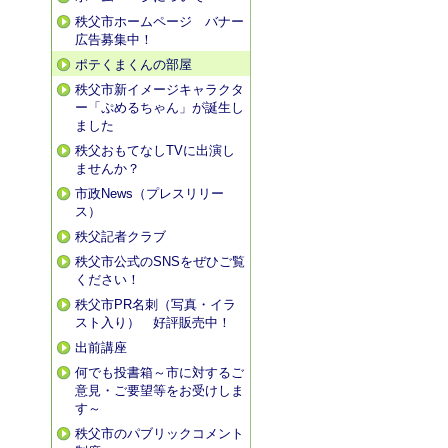
秩父市ホームページ バナー
広告募集中！
ポテくまくんの部屋
秩父市新イメージキャラクタ
ー「ぷめるちゃん」が誕生し
ました
秩父おもてなしTVに出演し
ませんか？
市政News（プレスリリー
ス）
秩父記者クラブ
秩父市公式のSNSをぜひご覧
ください！
秩父市PR名刺（写真・イラ
スト入り） 好評販売中！
出前講座
何でも投書箱～市に対するご
意見・ご要望等をお受けしま
す～
秩父市のパブリックコメント