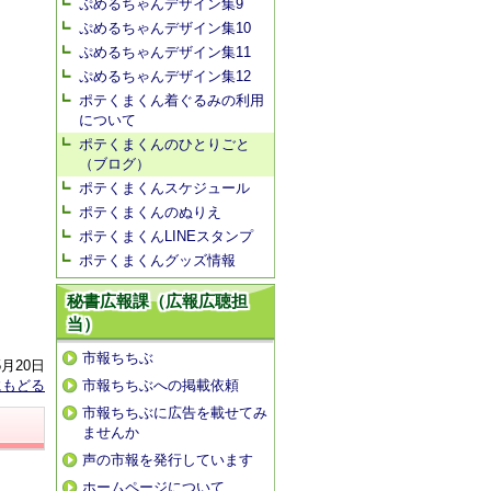
ぷめるちゃんデザイン集9
ぷめるちゃんデザイン集10
ぷめるちゃんデザイン集11
ぷめるちゃんデザイン集12
ポテくまくん着ぐるみの利用
について
ポテくまくんのひとりごと
（ブログ）
ポテくまくんスケジュール
ポテくまくんのぬりえ
ポテくまくんLINEスタンプ
ポテくまくんグッズ情報
秘書広報課（広報広聴担
当）
市報ちちぶ
5月20日
にもどる
市報ちちぶへの掲載依頼
市報ちちぶに広告を載せてみ
ませんか
声の市報を発行しています
ホームページについて