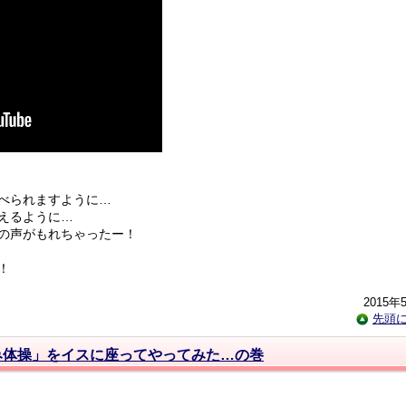
べられますように…
えるように…
の声がもれちゃったー！
！
2015年
先頭
み体操」をイスに座ってやってみた…の巻