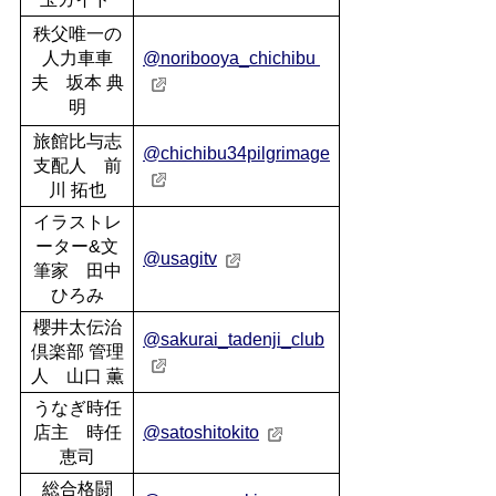
秩父唯一の
人力車車
@noribooya_chichibu
夫 坂本 典
明
旅館比与志
@chichibu34pilgrimage
支配人 前
川 拓也
イラストレ
ーター&文
@usagitv
筆家 田中
ひろみ
櫻井太伝治
@sakurai_tadenji_club
倶楽部 管理
人 山口 薫
うなぎ時任
店主 時任
@satoshitokito
恵司
総合格闘