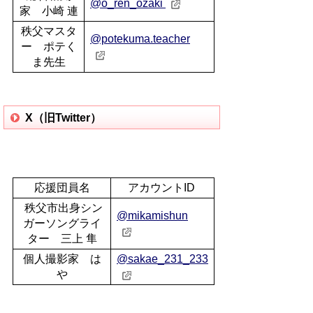
@o_ren_ozaki
家 小崎 連
秩父マスタ
@potekuma.teacher
ー ポテく
ま先生
X（旧Twitter）
応援団員名
アカウントID
秩父市出身シン
@mikamishun
ガーソングライ
ター 三上 隼
個人撮影家 は
@sakae_231_233
や