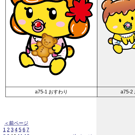
a75-1 おすわり
a75
＜前ページ
1
2
3
4
5
6
7