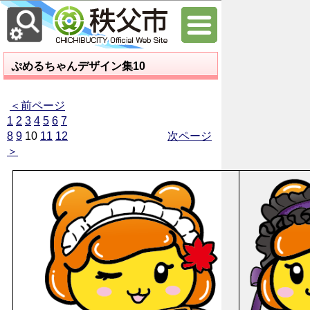
ぷめるちゃんデザイン集10
＜前ページ
1
2
3
4
5
6
7
8
9
10
11
12
次ページ
＞