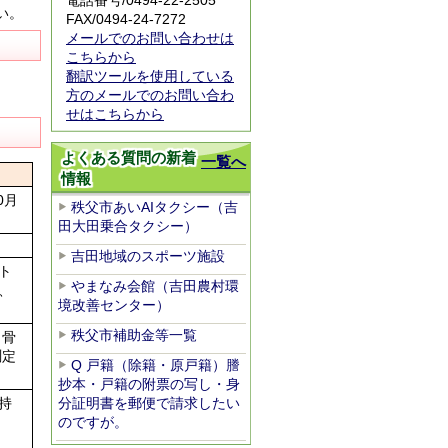
電話番号/0494-22-2505
い。
FAX/0494-24-7272
メールでのお問い合わせは
こちらから
翻訳ツールを使用している
方のメールでのお問い合わ
せはこちらから
よくある質問の新着
一覧へ
情報
0月
秩父市あいAIタクシー（吉
田大田乗合タクシー）
吉田地域のスポーツ施設
ト
やまなみ会館（吉田農村環
、
境改善センター）
秩父市補助金等一覧
・骨
測定
Q 戸籍（除籍・原戸籍）謄
抄本・戸籍の附票の写し・身
分証明書を郵便で請求したい
持
のですが。