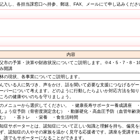
入し、各担当課窓口へ持参、郵送、FAX、メールにて申し込みくださ
内容
父市の予算・決算や財政状況についてご説明します。※4・5・7・8・1
み開講
林の現状、各事業についてご説明します。
んでいる人に気づき、声をかけ、話を聞いて必要な支援につなげるゲー
ーパーについて考えます。どのように行動したらよいか対応方法を知り
ころの健康やいのちを守りましょう。
のメニューから選択してください。 ・健康長寿サポーター養成講座 
しょう症予防（骨密度測定含む） ・動脈硬化・高血圧予防（血管年齢
む） ・茶トレ ・栄養 ・食生活時間
知症サポーターとは、認知症について正しい知識と理解を持ち、偏見を
ず、認知症の人やその家族を温かく見守る応援者です。講座を受講すれ
、誰でもサポーターになることができます。