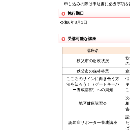
申し込みの際は申込書に必要事項を記
施行期日
令和6年8月1日
受講可能な講座
講座名
秩
秩父市の財政状況
の
秩父市の森林林業
森
こころのサインに向き合う方
悩
法を知ろう！（ゲートキーパ
キ
ー養成講習）
への周知
こ
次
地区健康講習会
粗
含
認
認知症サポーター養成講座
た
ば