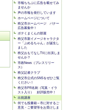
市報ちちぶに広告を載せてみ
ませんか
声の市報を発行しています
ホームページについて
秩父市ホームページ バナー
広告募集中！
ポテくまくんの部屋
秩父市新イメージキャラクタ
ー「ぷめるちゃん」が誕生し
ました
秩父おもてなしTVに出演しま
せんか？
市政News（プレスリリー
ス）
秩父記者クラブ
秩父市公式のSNSをぜひご覧
ください！
秩父市PR名刺（写真・イラ
スト入り） 好評販売中！
出前講座
何でも投書箱～市に対するご
意見・ご要望等をお受けしま