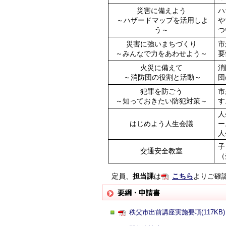
災害に備えよう
ハ
～ハザードマップを活用しよ
や
う～
つ
災害に強いまちづくり
市
～みんなで力をあわせよう～
要
火災に備えて
消
～消防団の役割と活動～
団
犯罪を防ごう
市
～知っておきたい防犯対策～
す
人
はじめよう人生会議
ー
人
子
交通安全教室
（
定員、
担当課
は
こちら
よりご確
要綱・申請書
秩父市出前講座実施要項(117KB)