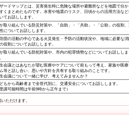
ザードマップとは、災害発生時に危険な場所や避難所などを地図で分か
すくまとめたものです。水害や地震のリスク、日頃からの活用方法など
いてお話しします。
が取り組んでいる防災対策や、「自助」・「共助」・「公助」の役割、
性についてお話しします。
防団の活動の中心である火災発生・予防の活動状況や、地域に必要な消
の役割についてお話しします。
が取り組んでいる防犯対策や、市内の犯罪情勢などについてお話ししま
。
生会議とはあなたが望む医療やケアについて前もって考え、家族や医療
ム等と話し合い、思いや方針を共有する取り組みのことです。
生会議について一緒に学び、考えてみませんか？
どもから高齢者まで全世代別に、交通安全についてお話しします。
受講可能時間は午前9時から正午まで）
認いただけます。