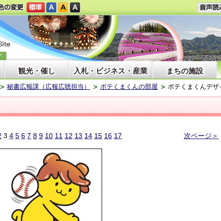
観光・催し
入札・ビジネス・産業
まちの施設
秘書広報課（広報広聴担当）
ポテくまくんの部屋
ポテくまくんデザ
2
3
4
5
6
7
8
9
10
11
12
13
14
15
16
17
次ページ＞