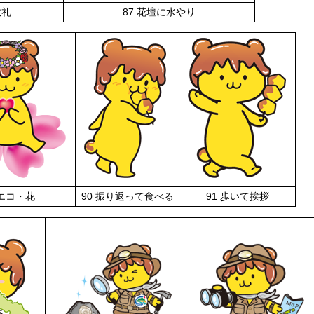
敬礼
87 花壇に水やり
 エコ・花
90 振り返って食べる
91 歩いて挨拶