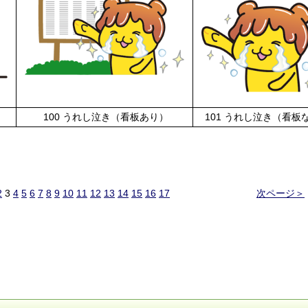
100 うれし泣き（看板あり）
101 うれし泣き（看板
2
3
4
5
6
7
8
9
10
11
12
13
14
15
16
17
次ページ＞