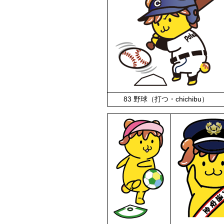
83 野球（打つ・chichibu）