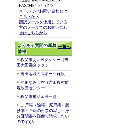
電話番号/0494-22-2505
FAX/0494-24-7272
メールでのお問い合わせは
こちらから
翻訳ツールを使用している
方のメールでのお問い合わ
せはこちらから
よくある質問の新着
一覧へ
情報
秩父市あいAIタクシー（吉
田大田乗合タクシー）
吉田地域のスポーツ施設
やまなみ会館（吉田農村環
境改善センター）
秩父市補助金等一覧
Q 戸籍（除籍・原戸籍）謄
抄本・戸籍の附票の写し・身
分証明書を郵便で請求したい
のですが。