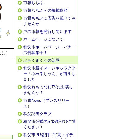
市報ちちぶ
市報ちちぶへの掲載依頼
市報ちちぶに広告を載せてみ
ませんか
声の市報を発行しています
ホームページについて
秩父市ホームページ バナー
なし）
広告募集中！
ポテくまくんの部屋
秩父市新イメージキャラクタ
ー「ぷめるちゃん」が誕生し
ました
秩父おもてなしTVに出演し
ませんか？
市政News（プレスリリー
ス）
秩父記者クラブ
秩父市公式のSNSをぜひご覧
ください！
秩父市PR名刺（写真・イラ