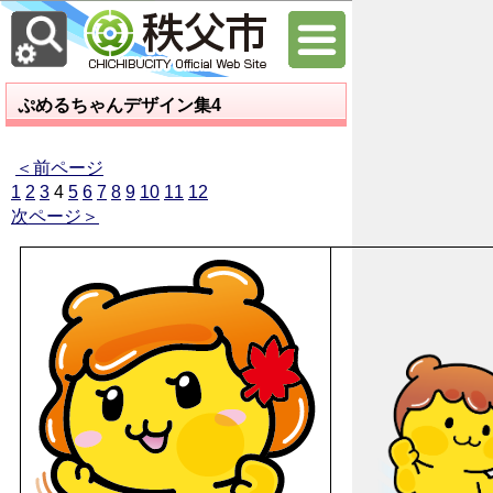
ぷめるちゃんデザイン集4
＜前ページ
1
2
3
4
5
6
7
8
9
10
11
12
次ページ＞