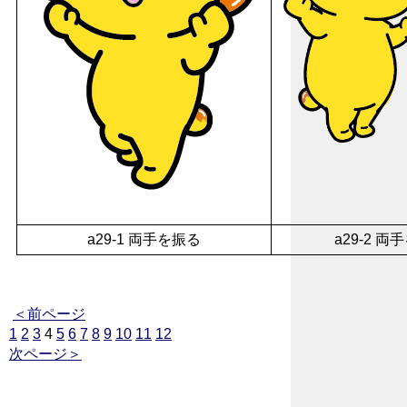
a29-1 両手を振る
a29-2 
＜前ページ
1
2
3
4
5
6
7
8
9
10
11
12
次ページ＞