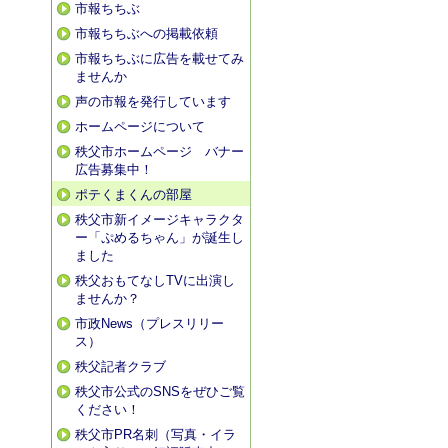
市報ちちぶ
市報ちちぶへの掲載依頼
市報ちちぶに広告を載せてみ
ませんか
声の市報を発行しています
ホームページについて
秩父市ホームページ バナー
広告募集中！
ポテくまくんの部屋
秩父市新イメージキャラクタ
ー「ぷめるちゃん」が誕生し
ました
秩父おもてなしTVに出演し
ませんか？
市政News（プレスリリー
ス）
秩父記者クラブ
秩父市公式のSNSをぜひご覧
ください！
秩父市PR名刺（写真・イラ