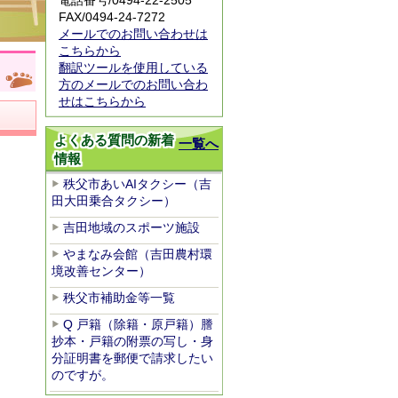
電話番号/0494-22-2505
FAX/0494-24-7272
メールでのお問い合わせは
こちらから
翻訳ツールを使用している
方のメールでのお問い合わ
せはこちらから
よくある質問の新着
一覧へ
情報
秩父市あいAIタクシー（吉
田大田乗合タクシー）
吉田地域のスポーツ施設
やまなみ会館（吉田農村環
境改善センター）
秩父市補助金等一覧
Q 戸籍（除籍・原戸籍）謄
抄本・戸籍の附票の写し・身
分証明書を郵便で請求したい
のですが。