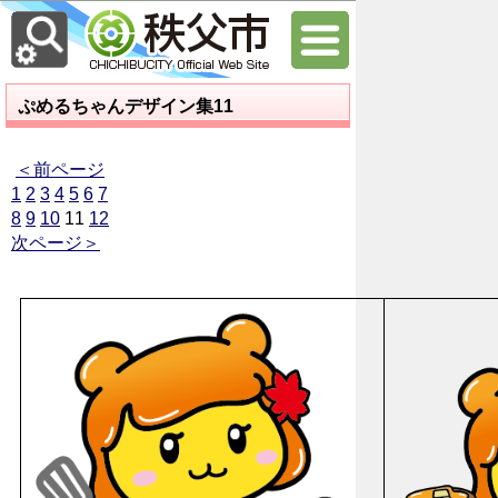
ぷめるちゃんデザイン集11
＜前ページ
1
2
3
4
5
6
7
8
9
10
11
12
次ページ＞