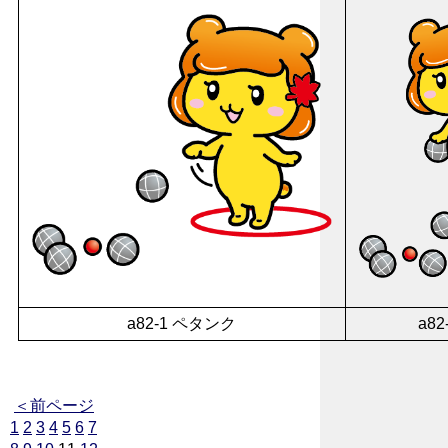
a82-1 ペタンク
a8
＜前ページ
1
2
3
4
5
6
7