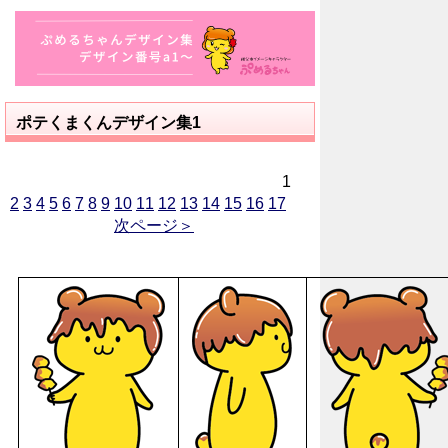
ポテくまくんデザイン集1
1
2
3
4
5
6
7
8
9
10
11
12
13
14
15
16
17
次ページ＞