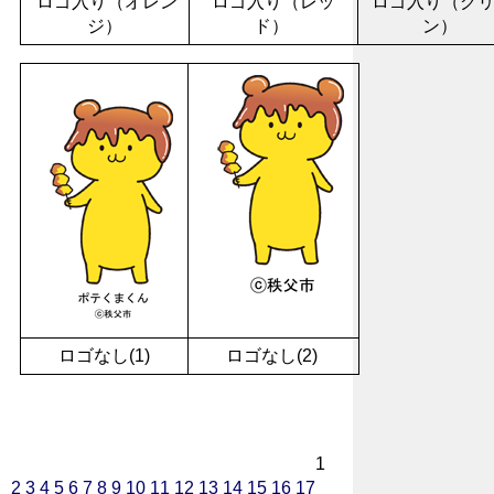
ロゴ入り（オレン
ロゴ入り（レッ
ロゴ入り（グ
ジ）
ド）
ン）
ロゴなし(1)
ロゴなし(2)
1
2
3
4
5
6
7
8
9
10
11
12
13
14
15
16
17