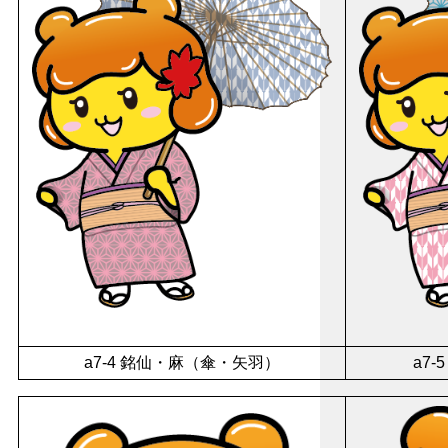
a7-4 銘仙・麻（傘・矢羽）
a7