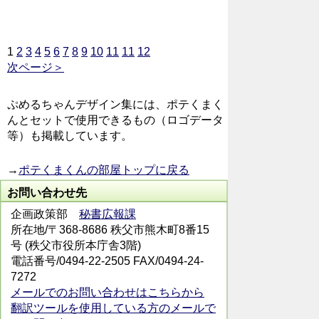
1
2
3
4
5
6
7
8
9
10
11
11
12
次ページ＞
ぷめるちゃんデザイン集には、ポテくまく
んとセットで使用できるもの（ロゴデータ
等）も掲載しています。
→
ポテくまくんの部屋トップに戻る
お問い合わせ先
企画政策部
秘書広報課
所在地/〒368-8686 秩父市熊木町8番15
号 (秩父市役所本庁舎3階)
電話番号/0494-22-2505 FAX/0494-24-
7272
メールでのお問い合わせはこちらから
翻訳ツールを使用している方のメールで