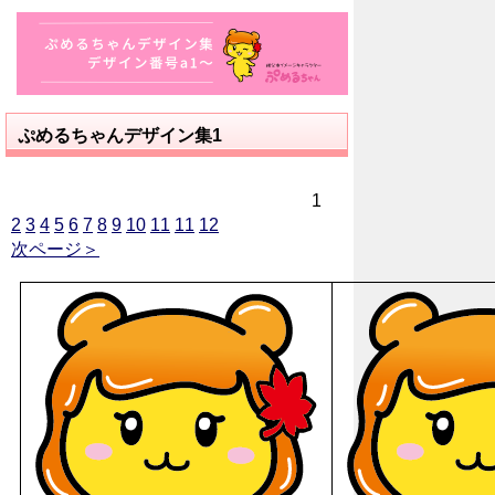
ぷめるちゃんデザイン集1
1
2
3
4
5
6
7
8
9
10
11
11
12
次ページ＞