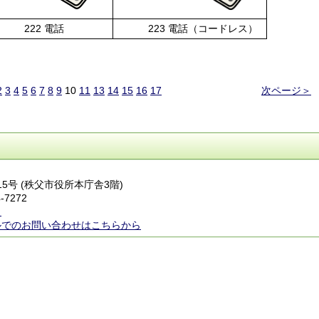
2 電話
223 電話（コードレス）
2
3
4
5
6
7
8
9
10
11
13
14
15
16
17
次ページ＞
番15号 (秩父市役所本庁舎3階)
-7272
ら
ルでのお問い合わせはこちらから