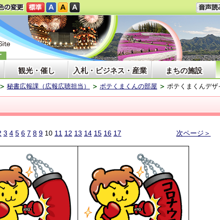
観光・催し
入札・ビジネス・産業
まちの施設
秘書広報課（広報広聴担当）
ポテくまくんの部屋
ポテくまくんデザ
2
3
4
5
6
7
8
9
10
11
12
13
14
15
16
17
次ページ＞