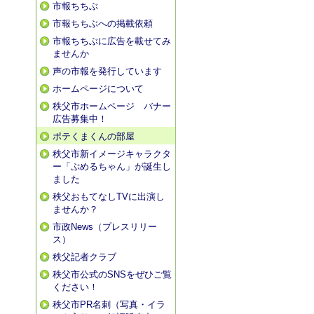
市報ちちぶ
市報ちちぶへの掲載依頼
市報ちちぶに広告を載せてみ
ませんか
声の市報を発行しています
ホームページについて
秩父市ホームページ バナー
広告募集中！
ポテくまくんの部屋
秩父市新イメージキャラクタ
ー「ぷめるちゃん」が誕生し
ました
秩父おもてなしTVに出演し
ませんか？
市政News（プレスリリー
ス）
秩父記者クラブ
秩父市公式のSNSをぜひご覧
ください！
秩父市PR名刺（写真・イラ