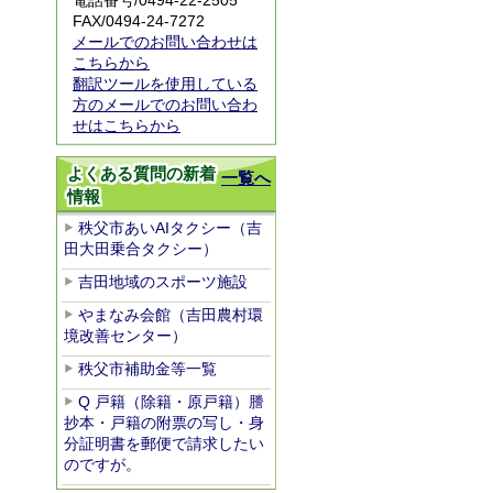
電話番号/0494-22-2505
FAX/0494-24-7272
メールでのお問い合わせは
こちらから
翻訳ツールを使用している
方のメールでのお問い合わ
せはこちらから
よくある質問の新着
一覧へ
情報
秩父市あいAIタクシー（吉
田大田乗合タクシー）
吉田地域のスポーツ施設
やまなみ会館（吉田農村環
境改善センター）
秩父市補助金等一覧
Q 戸籍（除籍・原戸籍）謄
抄本・戸籍の附票の写し・身
分証明書を郵便で請求したい
のですが。