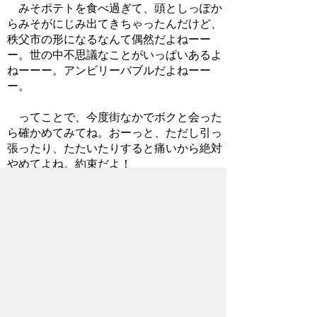
みそポテトを食べ過ぎて、頭としっぽか
らみそがにじみ出てきちゃったんだけど、
秩父市の形になるなんて偶然だよねーー
ー。世の中不思議なことがいっぱいあるよ
ねーーー。アンビリーバブルだよねーー
ー。
ってことで、今度街なかでボクと会った
ら確かめてみてね。おーっと、ただし引っ
張ったり、たたいたりすると痛いから絶対
やめてよね。約束だよ！
じゃ、アバネーーー！
2015年5月1日
→
ポテくまくんの部屋トップに戻る
お問い合わせ先
企画政策部
秘書広報課
所在地/〒368-8686 秩父市熊木町8番15
号 (秩父市役所本庁舎3階)