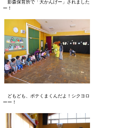
影森保育所で「大かんげー」されました
ー！
どもども、ポテくまくんだよ！シクヨロ
ーー！