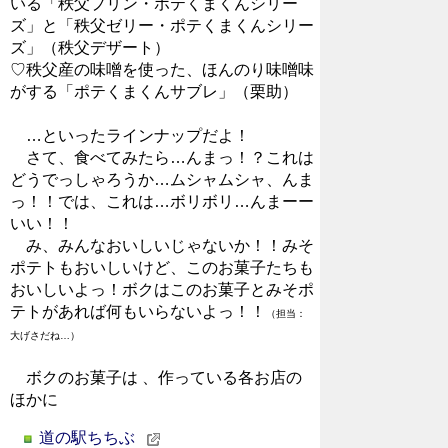
いる「秩父プリン・ポテくまくんシリー
ズ」と「秩父ゼリー・ポテくまくんシリー
ズ」（秩父デザート）
♡秩父産の味噌を使った、ほんのり味噌味
がする「ポテくまくんサブレ」（栗助）
…といったラインナップだよ！
さて、食べてみたら…んまっ！？これは
どうでっしゃろうか…ムシャムシャ、んま
っ！！では、これは…ボリボリ…んまーー
いい！！
み、みんなおいしいじゃないか！！みそ
ポテトもおいしいけど、このお菓子たちも
おいしいよっ！ボクはこのお菓子とみそポ
テトがあれば何もいらないよっ！！
（担当：
大げさだね…）
ボクのお菓子は 、作っている各お店の
ほかに
道の駅ちちぶ