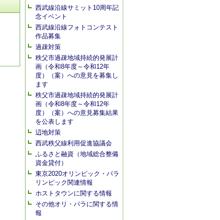
西武線沿線サミット10周年記
念イベント
西武線沿線フォトコンテスト
作品募集
過疎対策
秩父市過疎地域持続的発展計
画（令和8年度～令和12年
度）（案）への意見を募集し
ます
秩父市過疎地域持続的発展計
画（令和8年度～令和12年
度）（案）への意見募集結果
を公表します
辺地対策
西武秩父線利用促進協議会
ふるさと融資（地域総合整備
資金貸付）
東京2020オリンピック・パラ
リンピック関連情報
ホストタウンに関する情報
その他オリ・パラに関する情
報