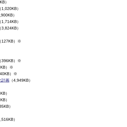
3KB）
（1,020KB）
,900KB）
（1,714KB）
（3,824KB）
（127KB）※
（396KB）※
7KB）※
40KB）※
化計画
（4,949KB）
）
6KB）
7KB）
35KB）
,516KB）