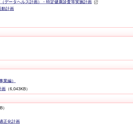
画（データヘルス計画）・特定健康診査等実施計画
活動計画
事業編）
計画
（6,043KB）
KB）
適正化計画