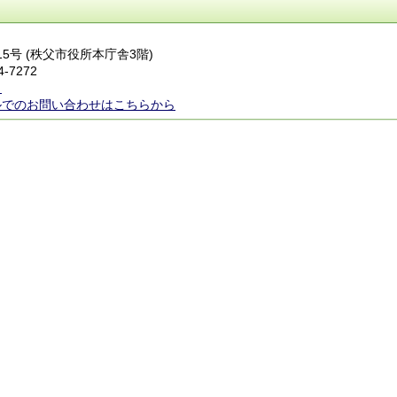
番15号 (秩父市役所本庁舎3階)
4-7272
ら
ルでのお問い合わせはこちらから