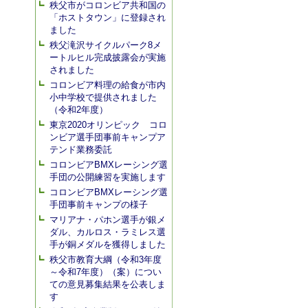
秩父市がコロンビア共和国の
「ホストタウン」に登録され
ました
秩父滝沢サイクルパーク8メ
ートルヒル完成披露会が実施
されました
コロンビア料理の給食が市内
小中学校で提供されました
（令和2年度）
東京2020オリンピック コロ
ンビア選手団事前キャンプア
テンド業務委託
コロンビアBMXレーシング選
手団の公開練習を実施します
コロンビアBMXレーシング選
手団事前キャンプの様子
マリアナ・パホン選手が銀メ
ダル、カルロス・ラミレス選
手が銅メダルを獲得しました
秩父市教育大綱（令和3年度
～令和7年度）（案）につい
ての意見募集結果を公表しま
す