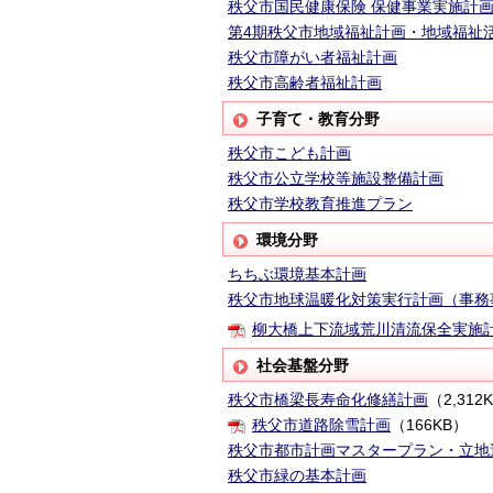
秩父市国民健康保険 保健事業実施計
第4期秩父市地域福祉計画・地域福祉
秩父市障がい者福祉計画
秩父市高齢者福祉計画
子育て・教育分野
秩父市こども計画
秩父市公立学校等施設整備計画
秩父市学校教育推進プラン
環境分野
ちちぶ環境基本計画
秩父市地球温暖化対策実行計画（事務
柳大橋上下流域荒川清流保全実施
社会基盤分野
秩父市橋梁長寿命化修繕計画
（2,312
秩父市道路除雪計画
（166KB）
秩父市都市計画マスタープラン・立地
秩父市緑の基本計画