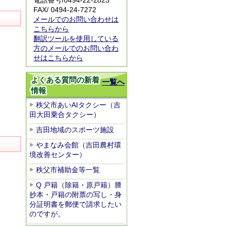
電話番号/0494-22-2823
FAX/ 0494-24-7272
メールでのお問い合わせは
こちらから
翻訳ツールを使用している
方のメールでのお問い合わ
せはこちらから
よくある質問の新着
一覧へ
情報
秩父市あいAIタクシー（吉
田大田乗合タクシー）
吉田地域のスポーツ施設
やまなみ会館（吉田農村環
境改善センター）
秩父市補助金等一覧
Q 戸籍（除籍・原戸籍）謄
抄本・戸籍の附票の写し・身
分証明書を郵便で請求したい
のですが。