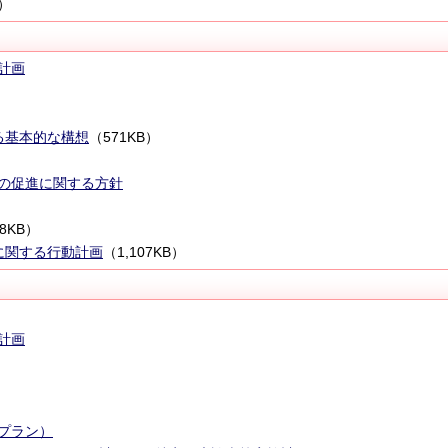
B）
計画
る基本的な構想
（571KB）
の促進に関する方針
58KB）
に関する行動計画
（1,107KB）
計画
プラン）