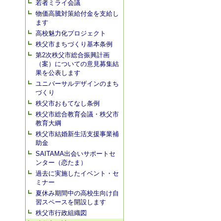
若者ミライ会議
物価高騰対策給付金を支給し
ます
高校魅力化プロジェクト
秩父市まちづくり基本条例
第2次秩父市総合振興計画
（案）についての意見募集結
果を公表します
ユニバーサルデザインのまち
づくり
秩父市おもてなし条例
秩父市総合教育会議・秩父市
教育大綱
秩父市結婚新生活支援事業補
助金
SAITAMA出会いサポートセ
ンター（恋たま）
過去に実施したイベント・セ
ミナー
夏休み期間中の高校生向け自
習スペースを開設します
秩父市行政組織図