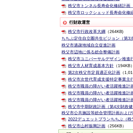
秩父市トンネル長寿命化修繕計画
秩父市ロックシェッド長寿命化修
行財政運営
秩父市行政改革大綱
（264KB)
ちちぶ定住自立圏共生ビジョン（第3
秩父市過疎地域自立促進計画
秩父市辺地に係る総合整備計画
秩父市ユニバーサルデザイン推進
秩父市人材育成基本方針
（194KB
第2次秩父市定員適正化計画
（1,0
秩父市次世代育成支援特定事業主
秩父市職員の障がい者活躍推進計
秩父市職員の障がい者活躍推進計
秩父市職員の障がい者活躍推進計
秩父市中期財政計画（第4次財政
秩父市公共施設等総合管理計画および
2022デュエットプランちちぶ（
秩父市山村振興計画
（256KB）