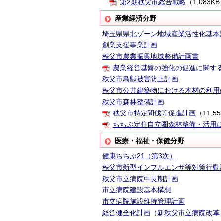
第2期秩父市総合戦略
（1,083K
産業経済分野
埼玉県県北ゾーン地域産業活性化基本
創業支援事業計画
秩父市農業振興地域整備計画書
農業経営基盤の強化の促進に関す
秩父市鳥獣被害防止計画
秩父市公共建築物における木材の利用
秩父市森林整備計画
秩父市特定間伐等促進計画
（11,5
ちちぶ定住自立圏森林整備・活用
医療・福祉・保健分野
健康ちちぶ21（第3次）
秩父市新型インフルエンザ等対策行動
秩父市立病院中長期計画
市立病院建設基本構想
市立病院施設維持管理計画
経営健全化計画（新秩父市立病院改革