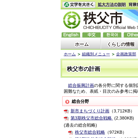
ホーム
くらしの情報
ホーム
組織別メニュー
企画政策部
秩父市の計画
総合振興計画
の各分野に関する個別
困難なため、表紙・目次のみ参考に掲
総合分野
新市まちづくり計画
（3,712KB）
第3期秩父市総合戦略
(2,380KB)
(過去の総合戦略)
秩父市総合戦略
（972KB）