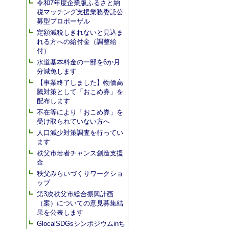
令和7年度企業版ふるさと納
税マッチング支援業務委託公
募型プロポーザル
定額減税しきれないと見込ま
れる方への給付金（調整給
付）
水道基本料金の一部を6か月
分減免します
【事業終了しました】物価高
騰対策として「おこめ券」を
配布します
不在等により「おこめ券」を
受け取られていない方へ
人口減少対策調査を行ってい
ます
秩父市若者チャンス創造支援
金
秩父みらいづくりワークショ
ップ
第3次秩父市総合振興計画
（案）についての意見募集結
果を公表します
GlocalSDGsシンポジウムinち