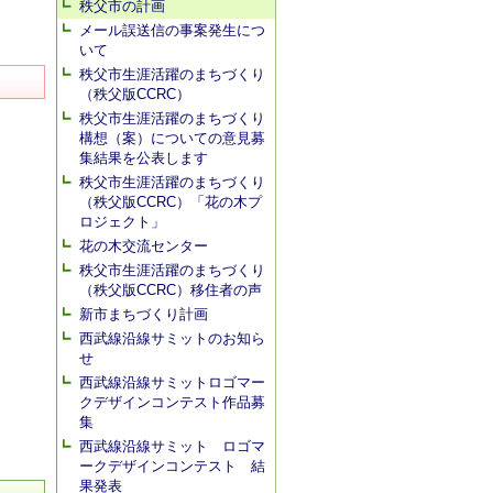
秩父市の計画
メール誤送信の事案発生につ
いて
秩父市生涯活躍のまちづくり
（秩父版CCRC）
秩父市生涯活躍のまちづくり
構想（案）についての意見募
集結果を公表します
秩父市生涯活躍のまちづくり
（秩父版CCRC）「花の木プ
ロジェクト」
花の木交流センター
秩父市生涯活躍のまちづくり
（秩父版CCRC）移住者の声
新市まちづくり計画
西武線沿線サミットのお知ら
せ
西武線沿線サミットロゴマー
クデザインコンテスト作品募
集
西武線沿線サミット ロゴマ
ークデザインコンテスト 結
果発表