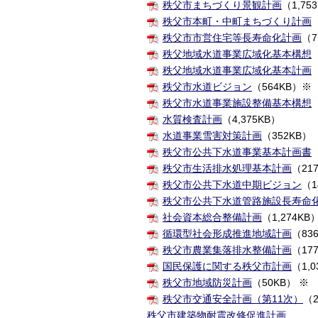
秩父市まちづくり景観計画
（1,75
秩父市本町・中町まちづくり計画
秩父市市営住宅等長寿命化計画
（7
秩父地域水道事業広域化基本構想
秩父地域水道事業広域化基本計画
秩父市水道ビジョン
（564KB）※
秩父市水道事業施設整備基本構想
水質検査計画
（4,375KB）
水道事業雪害対策計画
（352KB）
秩父市公共下水道事業基本計画書
秩父市生活排水処理基本計画
（21
秩父市公共下水道中期ビジョン
（1
秩父市公共下水道管路施設長寿命
社会資本総合整備計画
（1,274KB
循環型社会形成推進地域計画
（83
秩父市農業集落排水整備計画
（17
国民保護に関する秩父市計画
（1,0
秩父市地域防災計画
（50KB） ※
秩父市交通安全計画（第11次）
（2
秩父市建築物耐震改修促進計画