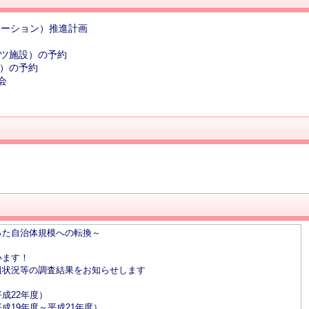
メーション）推進計画
ーツ施設）の予約
室）の予約
会
った自治体規模への転換～
います！
組状況等の調査結果をお知らせします
成22年度）
成19年度～平成21年度）