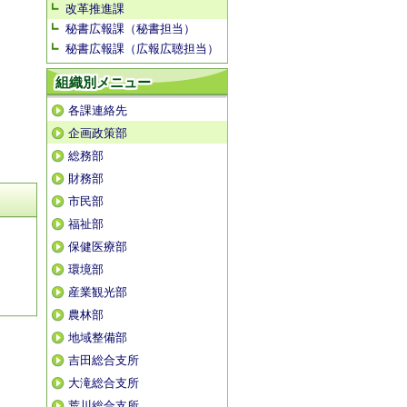
改革推進課
秘書広報課（秘書担当）
秘書広報課（広報広聴担当）
組織別メニュー
各課連絡先
企画政策部
総務部
財務部
市民部
福祉部
保健医療部
環境部
産業観光部
農林部
地域整備部
吉田総合支所
大滝総合支所
荒川総合支所