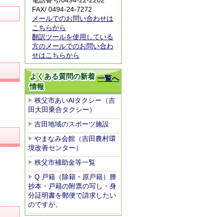
電話番号/0494-22-2202
FAX/ 0494-24-7272
メールでのお問い合わせは
こちらから
翻訳ツールを使用している
方のメールでのお問い合わ
せはこちらから
よくある質問の新着
一覧へ
情報
秩父市あいAIタクシー（吉
田大田乗合タクシー）
吉田地域のスポーツ施設
やまなみ会館（吉田農村環
境改善センター）
秩父市補助金等一覧
Q 戸籍（除籍・原戸籍）謄
抄本・戸籍の附票の写し・身
分証明書を郵便で請求したい
のですが。