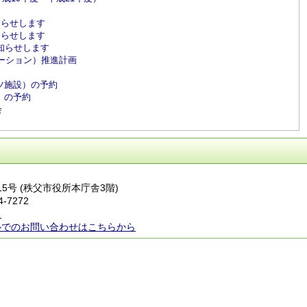
知らせします
知らせします
知らせします
ーション）推進計画
ツ施設）の予約
）の予約
会
番15号 (秩父市役所本庁舎3階)
4-7272
ら
ルでのお問い合わせはこちらから