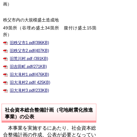
画）
秩父市内の大規模盛土造成地
49箇所
（谷埋め盛土34箇所 腹付け盛土15箇
所）
旧秩父市1.pdf(396KB)
旧秩父市2.pdf(407KB)
旧荒川村.pdf (391KB)
旧吉田町.pdf(271KB)
旧大滝村1.pdf(476KB)
旧大滝村2.pdf( 425KB)
旧大滝村3.pdf(233KB)
社会資本総合整備計画（宅地耐震化推進
事業）の公表
本事業を実施するにあたり、社会資本総
合整備計画の作成、公表が必要となってい