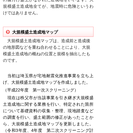
規模盛土造成地全てが、地震時に危険というわ
けではありません。
大規模盛土造成地マップ
大規模盛土造成地マップは、造成前と造成後
の地形図などを重ね合わせることにより、大規
模盛土造成地の概ねの位置と規模を抽出したも
のです。
当初は埼玉県が宅地耐震化推進事業を立ち上
げ、大規模盛土造成地マップを作成しました。
（平成22年度 第一次スクリーニング）
現在は秩父市が当該事業を引き継ぎ大規模盛
土造成地に関する業務を行い、
特定された箇所
について基礎資料の収集・整理、現地踏査など
の調査を行い、盛土範囲の修正があったことか
ら、大規模盛土造成地マップを更新しました。
（令和3年度、4年度 第二次スクリーニング計