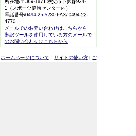
所在地/〒369-1871 秩父市下影森924-
1（スポーツ健康センター内）
電話番号/
0494-25-5230
FAX/ 0494-22-
4770
メールでのお問い合わせはこちらから
翻訳ツールを使用している方のメールで
のお問い合わせはこちらから
ホームページについて
サイトの使い方
ご
意見・ご要望
秩父市へのアクセス
Copyright© City of CHICHIBU
All Rights Reserved.
掲載記事、写真の無断転載を禁止します。
秩父市役所（法人番号：1000020112071）
〒368-8686
埼玉県秩父市熊木町8番15号
電話：
0494-22-2211
（代表）
通常開庁時間：8時30分～17時15分