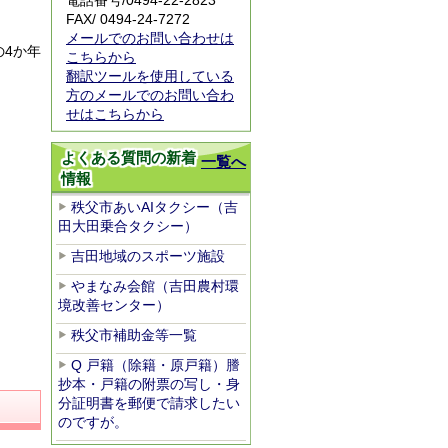
電話番号/0494-22-2823
FAX/ 0494-24-7272
メールでのお問い合わせは
の4か年
こちらから
翻訳ツールを使用している
方のメールでのお問い合わ
せはこちらから
よくある質問の新着
一覧へ
情報
秩父市あいAIタクシー（吉
田大田乗合タクシー）
吉田地域のスポーツ施設
やまなみ会館（吉田農村環
境改善センター）
秩父市補助金等一覧
Q 戸籍（除籍・原戸籍）謄
抄本・戸籍の附票の写し・身
分証明書を郵便で請求したい
のですが。