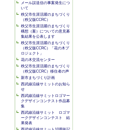
メール誤送信の事案発生につ
いて
秩父市生涯活躍のまちづくり
（秩父版CCRC）
秩父市生涯活躍のまちづくり
構想（案）についての意見募
集結果を公表します
秩父市生涯活躍のまちづくり
（秩父版CCRC）「花の木プ
ロジェクト」
花の木交流センター
秩父市生涯活躍のまちづくり
（秩父版CCRC）移住者の声
新市まちづくり計画
西武線沿線サミットのお知ら
せ
西武線沿線サミットロゴマー
クデザインコンテスト作品募
集
西武線沿線サミット ロゴマ
ークデザインコンテスト 結
果発表
西武線沿線サミット10周年記