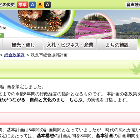
観光・催し
入札・ビジネス・産業
まちの施設
総合政策課
秩父市総合振興計画
興計画を策定しました。
度までの今後8年間の行政経営の指針となるものです。 本計画の各政策
顔がつながる 自然と文化のまち ちちぶ」
の実現を目指します。
年間、基本計画は5年間の計画期間となっていましたが、時代の流れが速
策定にあたっては、
基本構想
の計画期間を8年間、
基本計画
の計画期間を