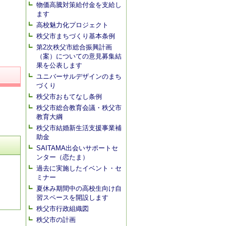
物価高騰対策給付金を支給し
ます
高校魅力化プロジェクト
秩父市まちづくり基本条例
第2次秩父市総合振興計画
（案）についての意見募集結
果を公表します
ユニバーサルデザインのまち
づくり
秩父市おもてなし条例
秩父市総合教育会議・秩父市
教育大綱
秩父市結婚新生活支援事業補
助金
SAITAMA出会いサポートセ
ンター（恋たま）
過去に実施したイベント・セ
ミナー
夏休み期間中の高校生向け自
習スペースを開設します
秩父市行政組織図
秩父市の計画