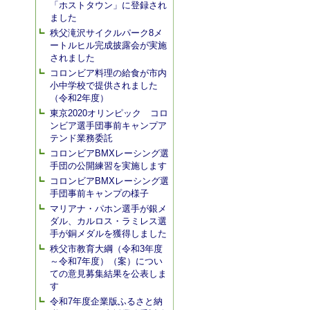
「ホストタウン」に登録され
ました
秩父滝沢サイクルパーク8メ
ートルヒル完成披露会が実施
されました
コロンビア料理の給食が市内
小中学校で提供されました
（令和2年度）
東京2020オリンピック コロ
ンビア選手団事前キャンプア
テンド業務委託
コロンビアBMXレーシング選
手団の公開練習を実施します
コロンビアBMXレーシング選
手団事前キャンプの様子
マリアナ・パホン選手が銀メ
ダル、カルロス・ラミレス選
手が銅メダルを獲得しました
秩父市教育大綱（令和3年度
～令和7年度）（案）につい
ての意見募集結果を公表しま
す
令和7年度企業版ふるさと納