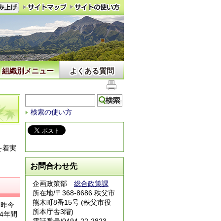
組織別メニュー
よくある質問
検索の使い方
を着実
お問合わせ先
企画政策部
総合政策課
所在地/〒368-8686 秩父市
熊木町8番15号 (秩父市役
い昨今
所本庁舎3階)
4年間