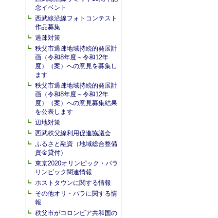
念イベント
西武線沿線フォトコンテスト
作品募集
過疎対策
秩父市過疎地域持続的発展計
画（令和8年度～令和12年
度）（案）への意見を募集し
ます
秩父市過疎地域持続的発展計
画（令和8年度～令和12年
度）（案）への意見募集結果
を公表します
辺地対策
西武秩父線利用促進協議会
ふるさと融資（地域総合整備
資金貸付）
東京2020オリンピック・パラ
リンピック関連情報
ホストタウンに関する情報
その他オリ・パラに関する情
報
秩父市がコロンビア共和国の