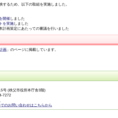
映するため、以下の取組を実施しました。
を開催
しました
トを実施
しました
本計画策定にあたっての審議を行いました
計画
」のページに掲載しています。
番15号 (秩父市役所本庁舎3階)
4-7272
ら
ルでのお問い合わせはこちらから