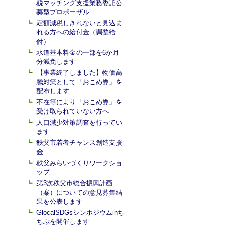
税マッチング支援業務委託公
募型プロポーザル
定額減税しきれないと見込ま
れる方への給付金（調整給
付）
水道基本料金の一部を6か月
分減免します
【事業終了しました】物価高
騰対策として「おこめ券」を
配布します
不在等により「おこめ券」を
受け取られていない方へ
人口減少対策調査を行ってい
ます
秩父市若者チャンス創造支援
金
秩父みらいづくりワークショ
ップ
第3次秩父市総合振興計画
（案）についての意見募集結
果を公表します
GlocalSDGsシンポジウムinち
ちぶを開催します