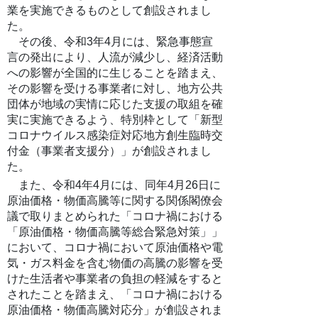
業を実施できるものとして創設されまし
た。
その後、令和3年4月には、
緊急事態宣
言の発出により、人流が減少し、経済活動
への影響が全国的に生じることを踏まえ、
その影響を受ける事業者に対し、地方公共
団体が地域の実情に応じた支援の取組を確
実に実施できるよう、特別枠として「新型
コロナウイルス感染症対応地方創生臨時交
付金（事業者支援分）」が創設されまし
た。
また、令和4年4月には、同年4月26日に
原油価格・物価高騰等に関する関係閣僚会
議で取りまとめられた「コロナ禍における
「原油価格・物価高騰等総合緊急対策」」
において、コロナ禍において原油価格や電
気・ガス料金を含む物価の高騰の影響を受
けた生活者や事業者の負担の軽減をすると
されたことを踏まえ、「コロナ禍における
原油価格・物価高騰対応分」が創設されま