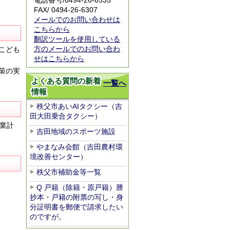
電話番号/
0494-26-6535
FAX/ 0494-26-6307
メールでのお問い合わせは
こちらから
翻訳ツールを使用している
方のメールでのお問い合わ
こども
せはこちらから
策の実
よくある質問の新着
一覧へ
情報
秩父市あいAIタクシー（吉
田大田乗合タクシー）
業計
吉田地域のスポーツ施設
やまなみ会館（吉田農村環
境改善センター）
秩父市補助金等一覧
Q 戸籍（除籍・原戸籍）謄
抄本・戸籍の附票の写し・身
分証明書を郵便で請求したい
のですが。