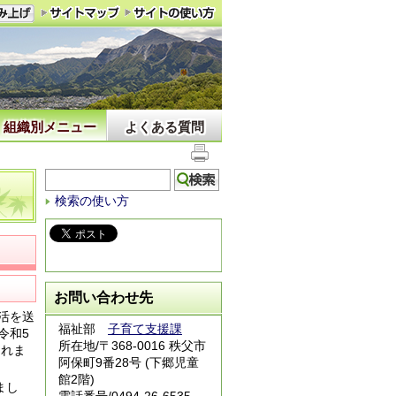
組織別メニュー
よくある質問
検索の使い方
お問い合わせ先
活を送
福祉部
子育て支援課
令和5
所在地/〒368-0016 秩父市
されま
阿保町9番28号 (下郷児童
館2階)
まし