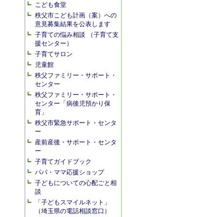
こども食堂
秩父市こども計画（案）への
意見募集結果を公表します
子育ての悩み相談 （子育て支
援センター）
子育てサロン
児童館
秩父ファミリー・サポート・
センター
秩父ファミリー・サポート・
センター「病後児預かり保
育」
秩父市緊急サポート・センタ
ー
産前産後・サポート・センタ
ー
子育てガイドブック
パパ・ママ応援ショップ
子どもについての心配ごと相
談
「子どもスマイルネット」
（埼玉県の電話相談窓口）