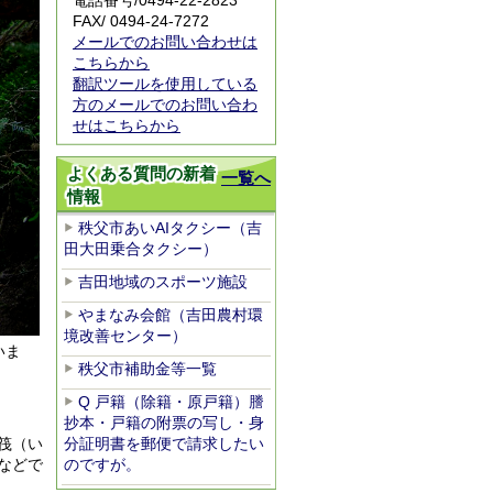
電話番号/0494-22-2823
FAX/ 0494-24-7272
メールでのお問い合わせは
こちらから
翻訳ツールを使用している
方のメールでのお問い合わ
せはこちらから
よくある質問の新着
一覧へ
情報
秩父市あいAIタクシー（吉
田大田乗合タクシー）
吉田地域のスポーツ施設
やまなみ会館（吉田農村環
境改善センター）
いま
秩父市補助金等一覧
Q 戸籍（除籍・原戸籍）謄
抄本・戸籍の附票の写し・身
筏（い
分証明書を郵便で請求したい
などで
のですが。