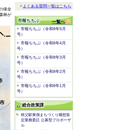
よくある質問一覧はこちら
の保全
森林が
市報ちちぶ
一覧へ
市報ちちぶ（令和8年5月
号）
市報ちちぶ（令和8年4月
号）
市報ちちぶ（令和8年3月
号）
市報ちちぶ（令和8年2月
号）
市報ちちぶ（令和8年1月
号）
総合政策課
秩父駅東側まちづくり構想策
定業務委託 公募型プロポーザ
ル