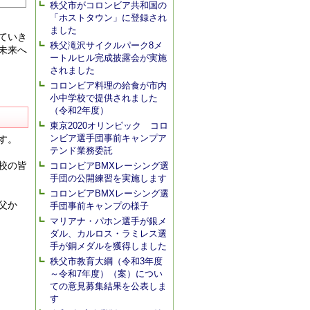
秩父市がコロンビア共和国の
「ホストタウン」に登録され
ました
ていき
秩父滝沢サイクルパーク8メ
未来へ
ートルヒル完成披露会が実施
されました
コロンビア料理の給食が市内
小中学校で提供されました
（令和2年度）
東京2020オリンピック コロ
ンビア選手団事前キャンプア
す。
テンド業務委託
校の皆
コロンビアBMXレーシング選
手団の公開練習を実施します
コロンビアBMXレーシング選
父か
手団事前キャンプの様子
マリアナ・パホン選手が銀メ
ダル、カルロス・ラミレス選
手が銅メダルを獲得しました
秩父市教育大綱（令和3年度
～令和7年度）（案）につい
ての意見募集結果を公表しま
す