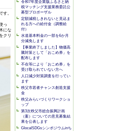
令和7年度企業版ふるさと納
税マッチング支援業務委託公
募型プロポーザル
です。
定額減税しきれないと見込ま
れる方への給付金（調整給
使っ
付）
木にな
をクリ
水道基本料金の一部を6か月
分減免します
【事業終了しました】物価高
騰対策として「おこめ券」を
配布します
不在等により「おこめ券」を
受け取られていない方へ
人口減少対策調査を行ってい
ます
秩父市若者チャンス創造支援
金
秩父みらいづくりワークショ
ップ
第3次秩父市総合振興計画
（案）についての意見募集結
果を公表します
GlocalSDGsシンポジウムinち