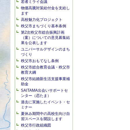
若者ミライ会議
物価高騰対策給付金を支給し
ます
高校魅力化プロジェクト
秩父市まちづくり基本条例
第2次秩父市総合振興計画
（案）についての意見募集結
果を公表します
ユニバーサルデザインのまち
づくり
秩父市おもてなし条例
秩父市総合教育会議・秩父市
教育大綱
秩父市結婚新生活支援事業補
助金
SAITAMA出会いサポートセ
ンター（恋たま）
過去に実施したイベント・セ
ミナー
夏休み期間中の高校生向け自
習スペースを開設します
秩父市行政組織図