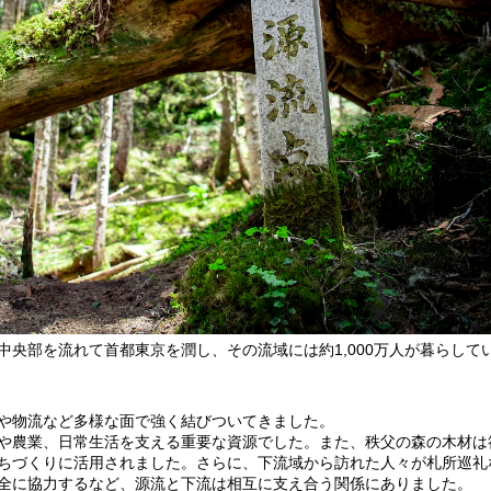
央部を流れて首都東京を潤し、その流域には約1,000万人が暮らして
や物流など多様な面で強く結びついてきました。
や農業、日常生活を支える重要な資源でした。また、秩父の森の木材は
ちづくりに活用されました。さらに、下流域から訪れた人々が札所巡礼
全に協力するなど、源流と下流は相互に支え合う関係にありました。