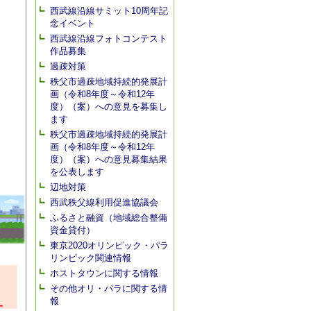
西武線沿線サミット10周年記
念イベント
西武線沿線フォトコンテスト
作品募集
過疎対策
秩父市過疎地域持続的発展計
画（令和8年度～令和12年
度）（案）への意見を募集し
ます
秩父市過疎地域持続的発展計
画（令和8年度～令和12年
度）（案）への意見募集結果
を公表します
辺地対策
西武秩父線利用促進協議会
ふるさと融資（地域総合整備
資金貸付）
東京2020オリンピック・パラ
リンピック関連情報
ホストタウンに関する情報
その他オリ・パラに関する情
報