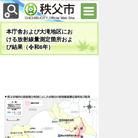
本庁舎および大滝地区にお
ける放射線量測定箇所およ
び結果（令和6年）