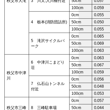
秩父市大滝
3 川又:入川橋付近
50cm
0.057
100cm
0.059
0cm
0.055
4 栃本(消防団詰所)
50cm
0.050
100cm
0.055
0cm
0.065
5 滝沢サイクルパ
50cm
0.069
ーク
100cm
0.063
0cm
0.063
6 中津川こまどり
50cm
0.067
荘
100cm
0.059
秩父市中津
川
0cm
0.056
7 仏石山トンネル
50cm
0.048
付近
100cm
0.053
0cm
0.057
秩父市三峰
8 三峰駐車場
50cm
0.044