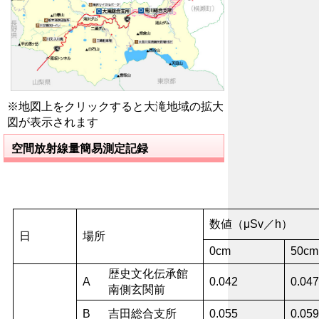
※地図上をクリックすると大滝地域の拡大
図が表示されます
空間放射線量簡易測定記録
数値（μSv／h）
日
場所
0cm
50cm
歴史文化伝承館
A
0.042
0.047
南側玄関前
B
吉田総合支所
0.055
0.059