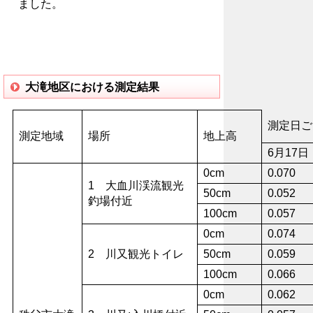
ました。
大滝地区における測定結果
測定日ご
測定地域
場所
地上高
6月17日
0cm
0.070
1 大血川渓流観光
50cm
0.052
釣場付近
100cm
0.057
0cm
0.074
2 川又観光トイレ
50cm
0.059
100cm
0.066
0cm
0.062