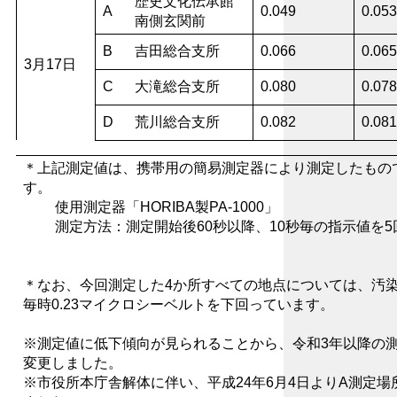
歴史文化伝承館
A
0.049
0.053
南側玄関前
B
吉田総合支所
0.066
0.065
3月17日
C
大滝総合支所
0.080
0.078
D
荒川総合支所
0.082
0.081
＊上記測定値は、
携帯用の簡易測定器により測定したもの
す。
使用測定器「HORIBA製PA-1000」
測定方法：測定開始後60秒以降、10秒毎の指示値を5
＊なお、今回測定した
4か所すべての地点については、汚
毎時0.23マイクロシーベルトを下回っています。
※測定値に低下傾向が見られることから、令和3年以降の測
変更しました。
※市役所本庁舎解体に伴い、平成24年6月4日よりA測定