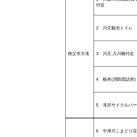
付近
2 川又観光トイレ
秩父市大滝
3 川又:入川橋付近
4 栃本(消防団詰所)
5 滝沢サイクルパ
6 中津川こまどり