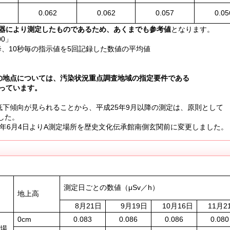
0.062
0.062
0.057
0.05
器により測定したものであるため、あくまでも参考値
となります。
00」
10秒毎の指示値を5回記録した数値の平均値
の地点については、汚染状況重点調査地域の指定要件である
回っています。
低下傾向が見られることから、平成25年9月以降の測定は、原則として
した。
4年6月4日よりA測定場所を歴史文化伝承館南側玄関前に変更しました。
測定日ごとの数値（μSv／h）
地上高
8月21日
9月19日
10月16日
11月2
0cm
0.083
0.086
0.086
0.080
釣場