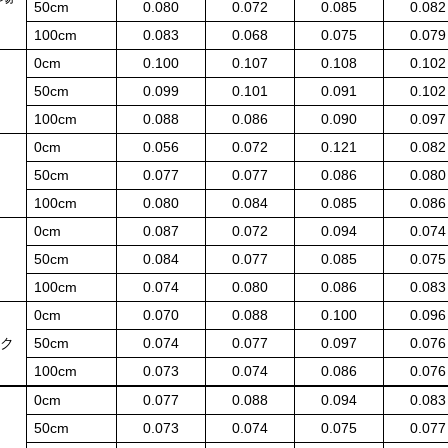
50cm
0.080
0.072
0.085
0.082
100cm
0.083
0.068
0.075
0.079
0cm
0.100
0.107
0.108
0.102
50cm
0.099
0.101
0.091
0.102
100cm
0.088
0.086
0.090
0.097
0cm
0.056
0.072
0.121
0.082
50cm
0.077
0.077
0.086
0.080
100cm
0.080
0.084
0.085
0.086
0cm
0.087
0.072
0.094
0.074
50cm
0.084
0.077
0.085
0.075
100cm
0.074
0.080
0.086
0.083
0cm
0.070
0.088
0.100
0.096
ーク
50cm
0.074
0.077
0.097
0.076
100cm
0.073
0.074
0.086
0.076
0cm
0.077
0.088
0.094
0.083
荘
50cm
0.073
0.074
0.075
0.077