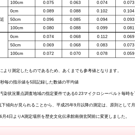
100cm
0.075
0.063
0.074
0.073
0cm
0.089
0.088
0.102
0.104
付近
50cm
0.096
0.085
0.094
0.093
100cm
0.080
0.088
0.099
0.081
0cm
0.074
0.068
0.112
0.069
50cm
0.069
0.068
0.083
0.073
100cm
0.072
0.070
0.078
0.059
により測定したものであるため、あくまでも参考値となります。
」
0秒毎の指示値を5回記録した数値の平均値
汚染状況重点調査地域の指定要件である0.23マイクロシーベルト毎時を
低下傾向が見られることから、平成25年9月以降の測定は、原則として月
。
年6月4日よりA測定場所を歴史文化伝承館南側玄関前に変更しました。