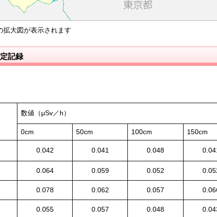
の拡大図が表示されます
測定記録
数値（μSv／h）
0cm
50cm
100cm
150cm
0.042
0.041
0.048
0.04
0.064
0.059
0.052
0.05
0.078
0.062
0.057
0.06
0.055
0.057
0.048
0.04