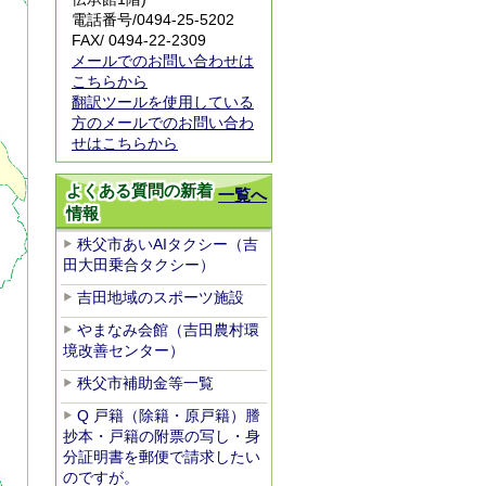
電話番号/
0494-25-5202
FAX/ 0494-22-2309
メールでのお問い合わせは
こちらから
翻訳ツールを使用している
方のメールでのお問い合わ
せはこちらから
よくある質問の新着
一覧へ
情報
秩父市あいAIタクシー（吉
田大田乗合タクシー）
吉田地域のスポーツ施設
やまなみ会館（吉田農村環
境改善センター）
秩父市補助金等一覧
Q 戸籍（除籍・原戸籍）謄
抄本・戸籍の附票の写し・身
分証明書を郵便で請求したい
のですが。