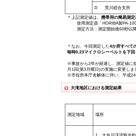
D
荒川総合支所
＊上記測定値は、
携帯用の簡易測定
使用測定器「HORIBA製PA-10
測定方法：測定開始後60秒以降、
＊なお、今回測定した
4か所すべて
毎時0.23マイクロシーベルトを下
※事故から2年が経過し、測定値に
月1回(第3月曜日)の実施に変更しま
※市役所本庁舎解体に伴い、平成2
大滝地区における測定結果
測定地域
場所
1 大血川渓流観光