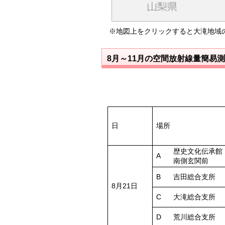
※地図上をクリックすると大滝地域
8月～11月の空間放射線量簡易
日
場所
歴史文化伝承館
A
南側玄関前
B
吉田総合支所
8月21日
C
大滝総合支所
D
荒川総合支所