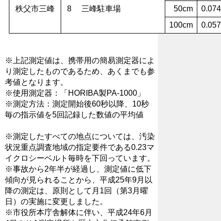
秩父市三峰
8 三峰駐車場
50cm
0.074
100cm
0.057
※上記測定値は、携帯用の簡易測定器によ
り測定したものであるため、あくまでも参
考値となります。
※使用測定器：「HORIBA製PA-1000」
※測定方法：測定開始後60秒以降、10秒
毎の指示値を5回記録した数値の平均値
※測定したすべての地点については、汚染
状況重点調査地域の指定要件である0.23マ
イクロシーベルト毎時を下回っています。
※事故から2年半が経過し、測定値に低下
傾向が見られることから、平成25年9月以
降の測定は、原則として月1回（第3月曜
日）の実施に変更しました。
※市役所本庁舎解体に伴い、平成24年6月