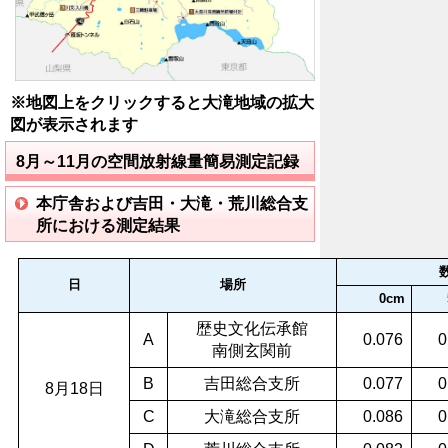
※地図上をクリックすると大滝地域の拡大
図が表示されます
8月～11月の空間放射線量簡易測定記録
本庁舎および吉田・大滝・荒川総合支
所における測定結果
日
場所
0cm
歴史文化伝承館
A
0.076
0
南側玄関前
B
吉田総合支所
0.077
0
8月18日
C
大滝総合支所
0.086
0