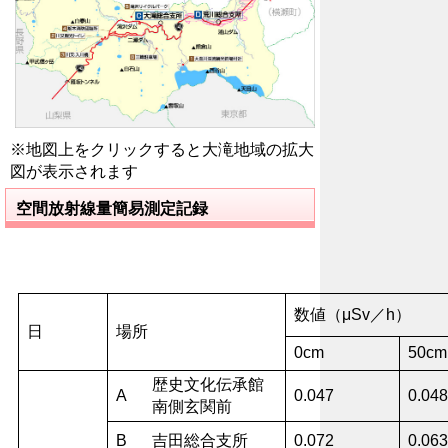
※地図上をクリックすると大滝地域の拡大
図が表示されます
空間放射線量簡易測定記録
数値（μSv／h）
日
場所
0cm
50cm
歴史文化伝承館
A
0.047
0.048
南側玄関前
B
吉田総合支所
0.072
0.063