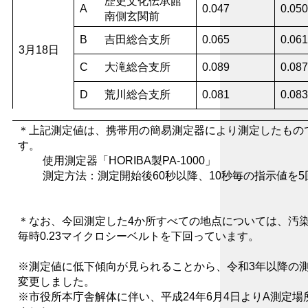
歴史文化伝承館
A
0.047
0.050
南側玄関前
B
吉田総合支所
0.065
0.061
3月18日
C
大滝総合支所
0.089
0.087
D
荒川総合支所
0.081
0.083
＊上記測定値は、
携帯用の簡易測定器により測定したもの
す。
使用測定器「HORIBA製PA-1000」
測定方法：測定開始後60秒以降、10秒毎の指示値を5
＊なお、今回測定した
4か所すべての地点については、汚
毎時0.23マイクロシーベルトを下回っています。
※測定値に低下傾向が見られることから、令和3年以降の測
変更しました。
※市役所本庁舎解体に伴い、平成24年6月4日よりA測定