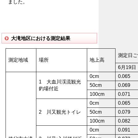
ました。
大滝地区における測定結果
測定日ご
測定地域
場所
地上高
6月19日
0cm
0.065
1 大血川渓流観光
50cm
0.069
釣場付近
100cm
0.071
0cm
0.065
2 川又観光トイレ
50cm
0.079
100cm
0.082
0cm
0.091