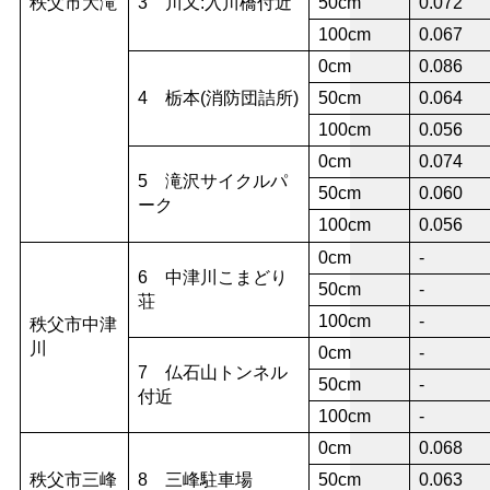
秩父市大滝
3 川又:入川橋付近
50cm
0.072
100cm
0.067
0cm
0.086
4 栃本(消防団詰所)
50cm
0.064
100cm
0.056
0cm
0.074
5 滝沢サイクルパ
50cm
0.060
ーク
100cm
0.056
0cm
-
6 中津川こまどり
50cm
-
荘
100cm
-
秩父市中津
川
0cm
-
7 仏石山トンネル
50cm
-
付近
100cm
-
0cm
0.068
秩父市三峰
8 三峰駐車場
50cm
0.063