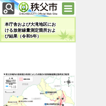
本庁舎および大滝地区にお
ける放射線量測定箇所およ
び結果（令和5年）