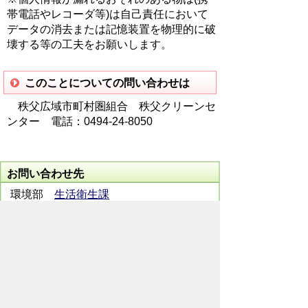
帯電話やレコーダ等)は自己責任において
データの消去または記憶装置を物理的に破
壊する等の工夫をお願いします。
このことについての問い合わせは
秩父広域市町村圏組合 秩父クリーンセ
ンター 電話：0494-24-8050
お問い合わせ先
環境部
生活衛生課
所在地/〒368-8686 秩父市熊木町8番15
号 (歴史文化伝承館1階)
電話番号/
0494-25-5202
FAX/ 0494-22-
2309
メールでのお問い合わせはこちらから
翻訳ツールを使用している方のメールで
のお問い合わせはこちらから