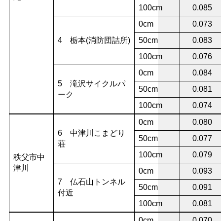
100cm
0.085
0cm
0.073
4 栃本(消防団詰所)
50cm
0.083
100cm
0.076
0cm
0.084
5 滝沢サイクルパ
50cm
0.081
ーク
100cm
0.074
0cm
0.080
6 中津川こまどり
50cm
0.077
荘
100cm
0.079
秩父市中
津川
0cm
0.093
7 仏石山トンネル
50cm
0.091
付近
100cm
0.081
0cm
0.070