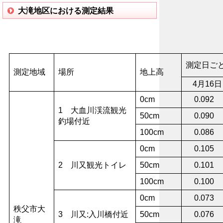
大滝地区における測定結果
測定日ごと
測定地域
場所
地上高
4月16日
0cm
0.092
1 大血川渓流観光
50cm
0.090
釣場付近
100cm
0.086
0cm
0.105
2 川又観光トイレ
50cm
0.101
100cm
0.100
0cm
0.073
秩父市大
3 川又:入川橋付近
50cm
0.076
滝