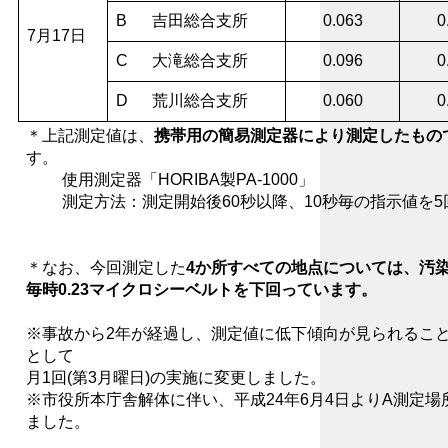
B
吉田総合支所
0.063
0
7月17日
C
大滝総合支所
0.096
0
D
荒川総合支所
0.060
0
＊上記測定値は、
携帯用の簡易測定器により測定したもの
す。
使用測定器「HORIBA製PA-1000」
測定方法：測定開始後60秒以降、10秒毎の指示値を5
＊なお、今回測定した
4か所すべての地点については、汚
毎時0.23マイクロシーベルトを下回っています。
※事故から2年が経過し、測定値に低下傾向が見られること
として
月1回(第3月曜日)の実施に変更しました。
※市役所本庁舎解体に伴い、平成24年6月4日よりA測定
ました。