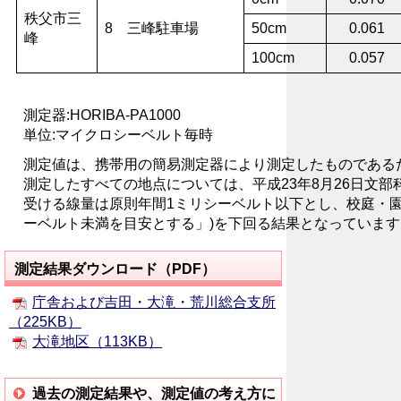
秩父市三
8 三峰駐車場
50cm
0.061
峰
100cm
0.057
測定器:HORIBA-PA1000
単位:マイクロシーベルト毎時
測定値は、携帯用の簡易測定器により測定したものである
測定したすべての地点については、平成23年8月26日文部
受ける線量は原則年間1ミリシーベルト以下とし、校庭・
ーベルト未満を目安とする」)を下回る結果となっています
測定結果ダウンロード（PDF）
庁舎および吉田・大滝・荒川総合支所
（225KB）
大滝地区（113KB）
過去の測定結果や、測定値の考え方に