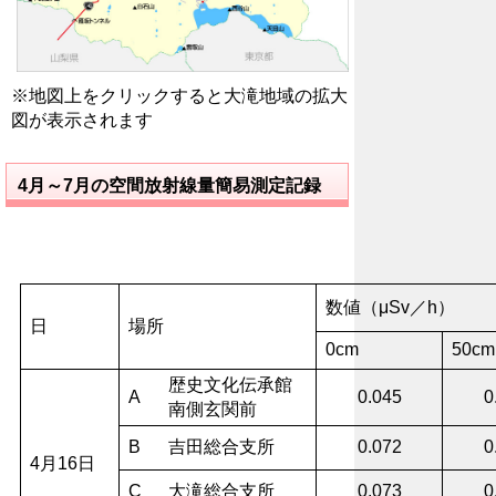
※地図上をクリックすると大滝地域の拡大
図が表示されます
4月～7月の空間放射線量簡易測定記録
数値（μSv／h）
日
場所
0cm
50cm
歴史文化伝承館
A
0.045
0
南側玄関前
B
吉田総合支所
0.072
0
4月16日
C
大滝総合支所
0.073
0