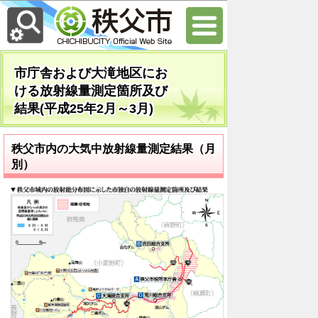
市庁舎および大滝地区にお
ける放射線量測定箇所及び
結果(平成25年2月～3月)
秩父市内の大気中放射線量測定結果（月
別）