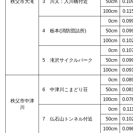
秩父市大滝
3 川又：入川橋付近
50cm
0.10
100cm
0.11
0cm
0.09
4 栃本(消防団詰所)
50cm
0.09
100cm
0.10
0cm
0.10
5 滝沢サイクルパーク
50cm
0.09
100cm
0.09
0cm
0.08
6 中津川こまどり荘
50cm
0.08
100cm
0.07
秩父市中津
川
0cm
0.11
7 仏石山トンネル付近
50cm
0.10
100cm
0.09