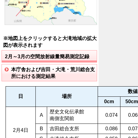
※地図上をクリックすると大滝地域の拡大
図が表示されます
2月～3月の空間放射線量簡易測定記録
本庁舎および吉田・大滝・荒川総合支
所における測定結果
数値
日
場所
0cm
50cm
歴史文化伝承館
A
0.074
0.06
南側玄関前
B
吉田総合支所
0.086
0.07
2月4日