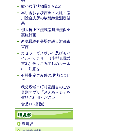
微小粒子状物質(PM2.5)
本庁舎および吉田・大滝・荒
川総合支所の放射線量測定結
果
柳大橋上下流域荒川清流保全
実施計画
産廃最終処分場建設反対都市
宣言
カセットガスボンベ及びモバ
イルバッテリー（小型充電式
電池）等はごみ出しのルール
にご注意を！
有料指定ごみ袋の現状につい
て
秩父広域市町村圏組合のごみ
分別アプリ「さんあ～る」を
ぜひご利用ください
食品ロス削減
環境部
環境課