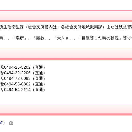
所生活衛生課（総合支所管内は、各総合支所地域振興課）または秩父警
時」、「場所」、「頭数」、「大きさ」、「目撃等した時の状況」等で
25-5202（直通）
22-2206（直通）
94-72-6083（直通）
94-55-0862（直通）
94-54-2114（直通）
省）