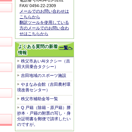
電話番号/
0494-25-5202
FAX/ 0494-22-2309
メールでのお問い合わせは
こちらから
翻訳ツールを使用している
方のメールでのお問い合わ
せはこちらから
よくある質問の新着
一覧へ
情報
秩父市あいAIタクシー（吉
田大田乗合タクシー）
吉田地域のスポーツ施設
やまなみ会館（吉田農村環
境改善センター）
秩父市補助金等一覧
Q 戸籍（除籍・原戸籍）謄
抄本・戸籍の附票の写し・身
分証明書を郵便で請求したい
のですが。