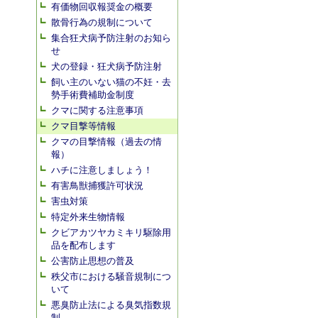
有価物回収報奨金の概要
散骨行為の規制について
集合狂犬病予防注射のお知ら
せ
犬の登録・狂犬病予防注射
飼い主のいない猫の不妊・去
勢手術費補助金制度
クマに関する注意事項
クマ目撃等情報
クマの目撃情報（過去の情
報）
ハチに注意しましょう！
有害鳥獣捕獲許可状況
害虫対策
特定外来生物情報
クビアカツヤカミキリ駆除用
品を配布します
公害防止思想の普及
秩父市における騒音規制につ
いて
悪臭防止法による臭気指数規
制