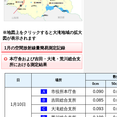
※地図上をクリックすると大滝地域の拡大
図が表示されます
1月の空間放射線量簡易測定記録
本庁舎および吉田・大滝・荒川総合支
所における測定結果
数
日
場所
0cm
50
Ａ
市役所本庁舎
0.090
0
Ｂ
吉田総合支所
0.085
0
1月10日
Ｃ
大滝総合支所
0.093
0