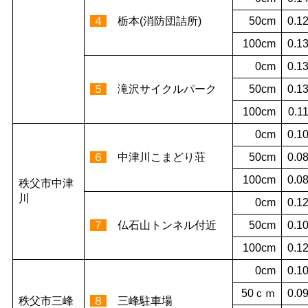
４
栃本(消防団詰所)
50cm
0.1
100cm
0.1
0cm
0.1
５
滝沢サイクルパーク
50cm
0.1
100cm
0.1
0cm
0.1
６
中津川こまどり荘
50cm
0.0
100cm
0.0
秩父市中津
川
0cm
0.1
７
仏石山トンネル付近
50cm
0.1
100cm
0.1
0cm
0.1
50ｃｍ
0.0
秩父市三峰
８
三峰駐車場