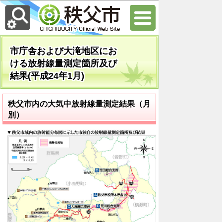
市庁舎および大滝地区にお
ける放射線量測定箇所及び
結果(平成24年1月)
秩父市内の大気中放射線量測定結果（月
別）