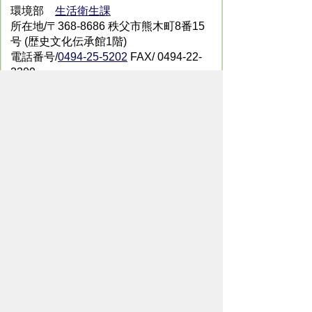
環境部
生活衛生課
所在地/〒368-8686 秩父市熊木町8番15
号 (歴史文化伝承館1階)
電話番号/
0494-25-5202
FAX/ 0494-22-
2309
メールでのお問い合わせはこちらから
翻訳ツールを使用している方のメールで
のお問い合わせはこちらから
ホームページについて
サイトの使い方
ご
意見・ご要望
秩父市へのアクセス
Copyright© City of CHICHIBU
All Rights Reserved.
掲載記事、写真の無断転載を禁止します。
秩父市役所（法人番号：1000020112071）
〒368-8686
埼玉県秩父市熊木町8番15号
電話：
0494-22-2211
（代表）