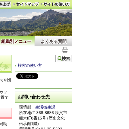
組織別メニュー
よくある質問
検索の使い方
民や団
カッ
お問い合わせ先
措置で
環境部
生活衛生課
所在地/〒368-8686 秩父市
熊木町8番15号 (歴史文化
伝承館1階)
補助