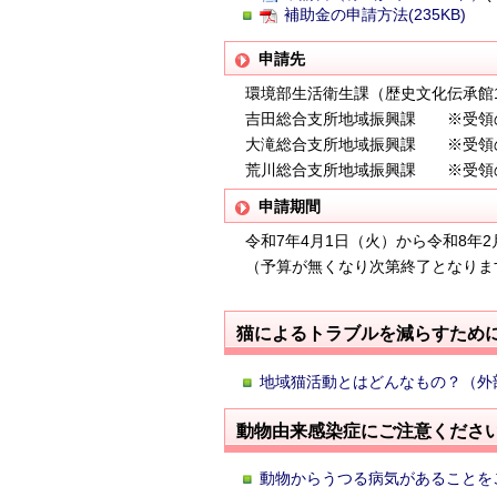
補助金の申請方法(235KB)
申請先
環境部生活衛生課（歴史文化伝承館
吉田総合支所地域振興課 ※受領
大滝総合支所地域振興課 ※受領
荒川総合支所地域振興課 ※受領
申請期間
令和7年4月1日（火）から令和8年2
（予算が無くなり次第終了となりま
猫によるトラブルを減らすため
地域猫活動とはどんなもの？（外
動物由来感染症にご注意くださ
動物からうつる病気があることを