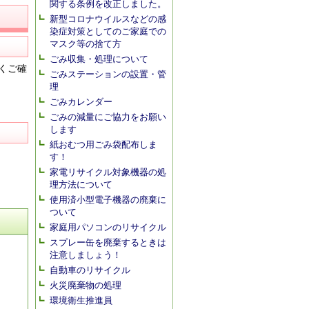
関する条例を改正しました。
新型コロナウイルスなどの感
染症対策としてのご家庭での
マスク等の捨て方
ごみ収集・処理について
くご確
ごみステーションの設置・管
理
ごみカレンダー
ごみの減量にご協力をお願い
します
紙おむつ用ごみ袋配布しま
す！
家電リサイクル対象機器の処
理方法について
使用済小型電子機器の廃棄に
ついて
家庭用パソコンのリサイクル
スプレー缶を廃棄するときは
注意しましょう！
自動車のリサイクル
火災廃棄物の処理
環境衛生推進員