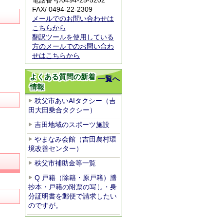
電話番号/
0494-25-5202
FAX/ 0494-22-2309
メールでのお問い合わせは
こちらから
翻訳ツールを使用している
方のメールでのお問い合わ
せはこちらから
よくある質問の新着
一覧へ
情報
秩父市あいAIタクシー（吉
田大田乗合タクシー）
吉田地域のスポーツ施設
やまなみ会館（吉田農村環
境改善センター）
秩父市補助金等一覧
Q 戸籍（除籍・原戸籍）謄
抄本・戸籍の附票の写し・身
分証明書を郵便で請求したい
のですが。