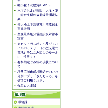
微小粒子状物質(PM2.5)
本庁舎および吉田・大滝・荒
川総合支所の放射線量測定結
果
柳大橋上下流域荒川清流保全
実施計画
産廃最終処分場建設反対都市
宣言
カセットガスボンベ及びモバ
イルバッテリー（小型充電式
電池）等はごみ出しのルール
にご注意を！
有料指定ごみ袋の現状につい
て
秩父広域市町村圏組合のごみ
分別アプリ「さんあ～る」を
ぜひご利用ください
食品ロス削減
環境部
環境課