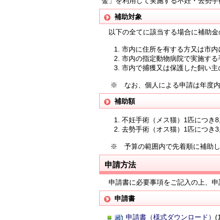
金」を利用して実施する不妊・去勢手術
補助対象
以下の全てに該当する場合に補助金
市内に住所を有する方又は市内
市内の指定動物病院で実施する
市内で捕獲又は保護した飼い主
※ なお、個人による申請は年度内
補助額
不妊手術（メス猫）1匹につき8,
去勢手術（オス猫）1匹につき3,
※ 予算の範囲内で先着順に補助し
申請方法
申請書に必要事項をご記入の上、申
申請書
申請書（様式ダウンロード）
(