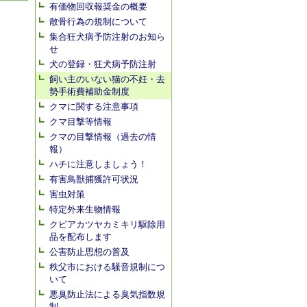
有価物回収報奨金の概要
散骨行為の規制について
集合狂犬病予防注射のお知ら
せ
犬の登録・狂犬病予防注射
飼い主のいない猫の不妊・去
勢手術費補助金制度
クマに関する注意事項
クマ目撃等情報
クマの目撃情報（過去の情
報）
ハチに注意しましょう！
有害鳥獣捕獲許可状況
害虫対策
特定外来生物情報
クビアカツヤカミキリ駆除用
品を配布します
公害防止思想の普及
秩父市における騒音規制につ
いて
悪臭防止法による臭気指数規
制