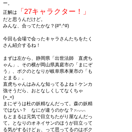
ー。
「27キャラクター！」
正解は
だと思うんだけど。
みんな、合ってたかな？(#^.^#)
今回も会場で会ったキャラさんたちをたく
さん紹介するね！
まずは左から、静岡県「出世法師 直虎ち
ゃん」、その横が岡山県真庭市の「まにぞ
う」、ボクのとなりが岐阜県本巣市の「も
とまる」。
直虎ちゃんはみんな知ってるよね！ケンカ
強そうだら、おとなしくしてなくちゃ
(>_<)
まにぞうは杜の妖精なんだって。森の妖精
ではない？ なにが違うのかな？
アハハハ
もとまるは元気で目立ちたがり屋なんだっ
て。となりのオネイサンのほうが目立って
る気がするけどぉ、って思ってるのはボク