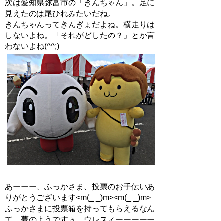
次は愛知県弥富市の「きんちゃん」。足に
見えたのは尾ひれみたいだね。
きんちゃんってきんぎょだよね。横走りは
しないよね。「それがどしたの？」とか言
わないよね(^^;)
あーーー、ふっかさま、投票のお手伝いあ
りがとうございます<m(_ _)m><m(_ _)m>
ふっかさまに投票箱を持ってもらえるなん
て、夢のようですぅ、ウレスィーーーーー