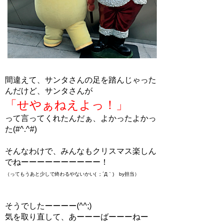
間違えて、サンタさんの足を踏んじゃった
んだけど、サンタさんが
「せやぁねえよっ！」
って言ってくれたんだぁ、よかったよかっ
た(#^.^#)
そんなわけで、みんなもクリスマス楽しん
でねーーーーーーーーーー！
（ってもうあと少しで終わるやないかい( ；´Д｀) by担当）
そうでしたーーーー(^^;)
気を取り直して、あーーーばーーーねー