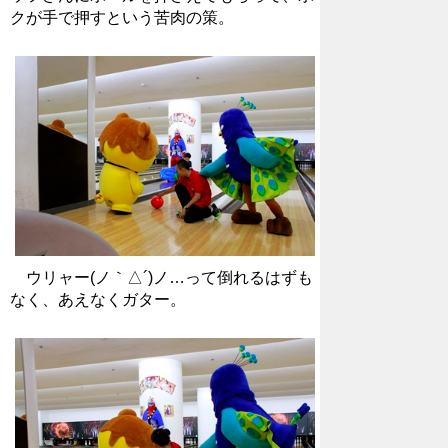
クが手で押すという苦肉の策。
ウリャー(ノ｀△´)ノ…って倒れるはずも
なく、あえなくガター。