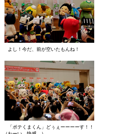
よし！今だ、前が空いたもんね！
「ポテくまくん」どぅぇーーーーす！！
（わーい、快感。）