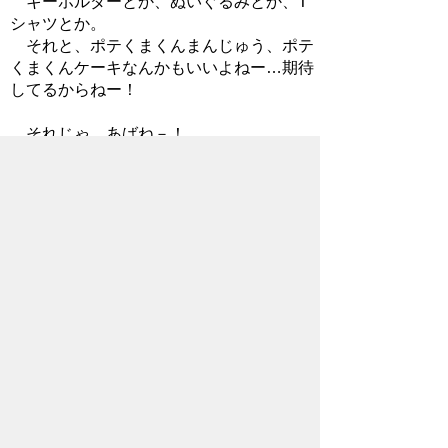
キーホルダーとか、ぬいぐるみとか、T
シャツとか。
それと、ポテくまくんまんじゅう、ポテ
くまくんケーキなんかもいいよねー…期待
してるからねー！
それじゃ、あばね－！
2015年4月24日
→
ポテくまくんの部屋トップに戻る
お問い合わせ先
企画政策部
秘書広報課
所在地/〒368-8686 秩父市熊木町8番15
号 (秩父市役所本庁舎3階)
電話番号/0494-22-2505 FAX/0494-24-
7272
メールでのお問い合わせはこちらから
翻訳ツールを使用している方のメールで
のお問い合わせはこちらから