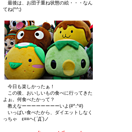
最後は、お団子重ね状態の絵・・・なん
てね(^^;)
今日も楽しかったぁ！
この後、おいしいもの食べに行ってきた
よぉ。何食べたかって？
教えなーーーーーーーーいよ(#^.^#)
いっぱい食べたから、ダイエットしなく
っちゃ ε≡≡ヘ( ´Д`)ノ