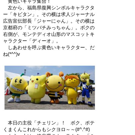
黄色いキャラ集合！
左から、福島県復興シンボルキャラクタ
ー「キビタン」。その横は求人ジャーナル
広告宣伝部長「ジャーにゃん」。その横は
京都府の「ミツバチみっちゃん」。ボクの
右側が、モンテディオ山形のマスコットキ
ャラクター「ディーオ」。
しあわせを呼ぶ黄色いキャラクター、だ
ね(*^^)v
本日の主役「チェリン」！ ボク、ポテ
くまくんこれからもシクヨロ～～(#^.^#)