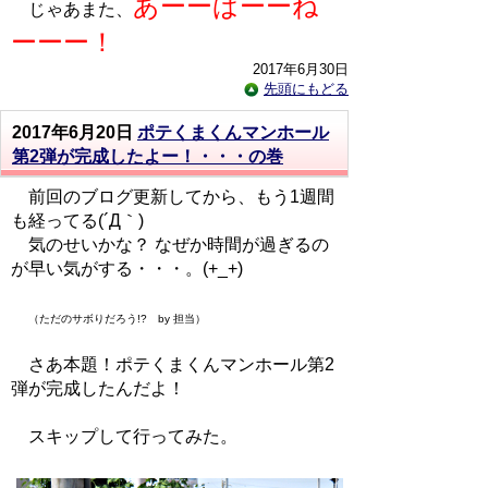
あーーばーーね
じゃあまた、
ーーー！
2017年6月30日
先頭にもどる
2017年6月20日
ポテくまくんマンホール
第2弾が完成したよー！・・・の巻
前回のブログ更新してから、もう1週間
も経ってる(´Д｀)
気のせいかな？ なぜか時間が過ぎるの
が早い気がする・・・。(+_+)
（ただのサボりだろう!? by 担当）
さあ本題！ポテくまくんマンホール第2
弾が完成したんだよ！
スキップして行ってみた。