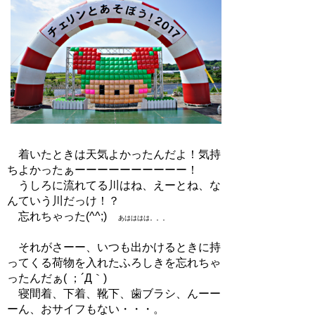
着いたときは天気よかったんだよ！気持
ちよかったぁーーーーーーーーーー！
うしろに流れてる川はね、えーとね、な
んていう川だっけ！？
忘れちゃった(^^;)
あはははは。。。
それがさーー、いつも出かけるときに持
ってくる荷物を入れたふろしきを忘れちゃ
ったんだぁ( ；´Д｀)
寝間着、下着、靴下、歯ブラシ、んーー
ーん、おサイフもない・・・。