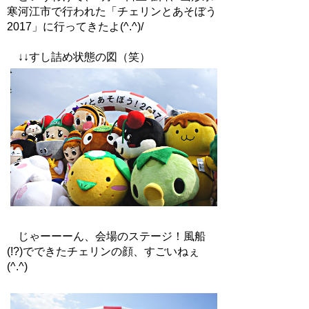
寒河江市で行われた「チェリンとあそぼう
2017」に行ってきたよ(^.^)/
↓↓すし詰め状態の図（笑）
じゃーーーん、会場のステージ！風船
(!?)でできたチェリンの顔、すごいねぇ
(^.^)