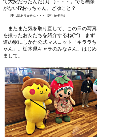
て大変だったんだ(´Д｀)・・・。でも画像
がない!?おっちゃん、どゆこと？
（申し訳ありません・・・（汗）by担当）
またまた気を取り直して、この日の写真
を撮ったお友だちを紹介するね(^^) まず
道の駅にしかた公式マスコット「キララち
ゃん」。栃木県キャラのみなさん、はじめ
まして。