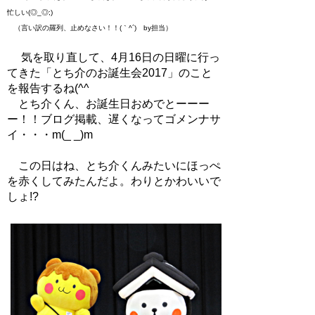
忙しい(◎_◎;)
（言い訳の羅列、止めなさい！！(｀^´) by担当）
気を取り直して、4月16日の日曜に行っ
てきた「とち介のお誕生会2017」のこと
を報告するね(^^ゞ
とち介くん、お誕生日おめでとーーー
ー！！ブログ掲載、遅くなってゴメンナサ
イ・・・m(_ _)m
この日はね、とち介くんみたいにほっぺ
を赤くしてみたんだよ。わりとかわいいで
しょ!?