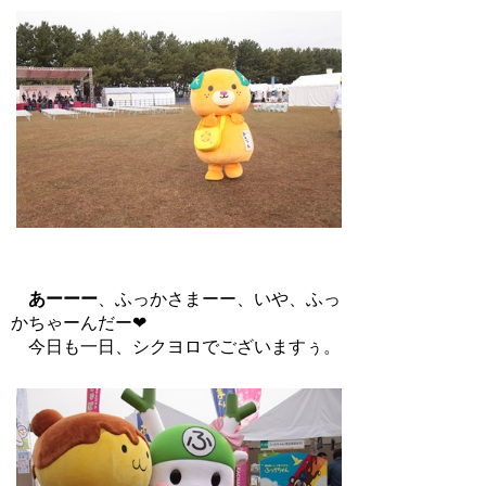
あーーー
、ふっかさまーー、いや、ふっ
かちゃーんだー❤
今日も一日、シクヨロでございますぅ。