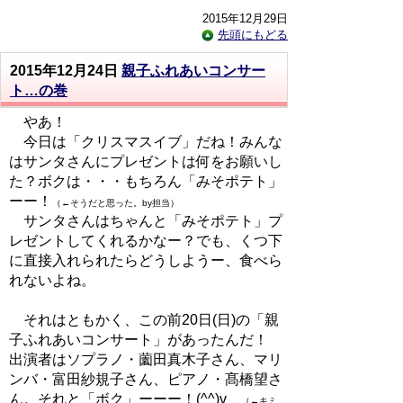
2015年12月29日
先頭にもどる
2015年12月24日
親子ふれあいコンサー
ト…の巻
やあ！
今日は「クリスマスイブ」だね！みんな
はサンタさんにプレゼントは何をお願いし
た？ボクは・・・もちろん「みそポテト」
ーー！
（←そうだと思った。by担当）
サンタさんはちゃんと「みそポテト」プ
レゼントしてくれるかなー？でも、くつ下
に直接入れられたらどうしようー、食べら
れないよね。
それはともかく、この前20日(日)の「親
子ふれあいコンサート」があったんだ！
出演者はソプラノ・薗田真木子さん、マリ
ンバ・富田紗規子さん、ピアノ・髙橋望さ
ん。それと「ボク」ーーー！(^^)v
（←キミ