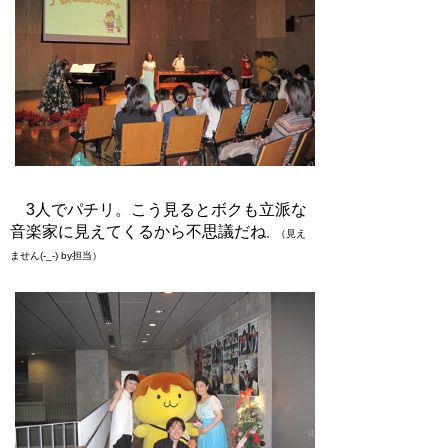
3人でパチリ。こう見るとボクも立派な
音楽家に見えてくるから不思議だね
。（見え
ません(-_-) by担当）