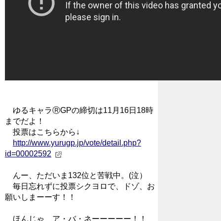
ゆるキャラⓇGPの締切は11月16日18時
までだよ！
投票はこちらから↓
http://www.yurugp.jp/vote/detail.php?
id=00002592
んー、ただいま132位と苦戦中。(泣）
毎日忘れずに投票シクヨロで、ドゾ、お
願いしまーーす！！
ほんじゃ、ア・バ・ネーーーーー！！