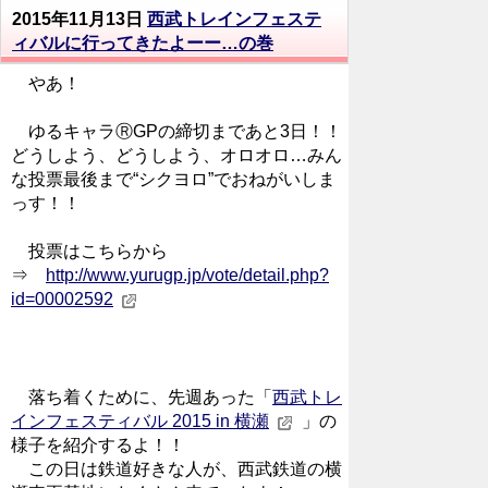
2015年11月13日
西武トレインフェステ
ィバルに行ってきたよーー…の巻
やあ！
ゆるキャラⓇGPの締切まであと3日！！
どうしよう、どうしよう、オロオロ…みん
な投票最後まで“シクヨロ”でおねがいしま
っす！！
投票はこちらから
⇒
http://www.yurugp.jp/vote/detail.php?
id=00002592
落ち着くために、先週あった「
西武トレ
インフェスティバル 2015 in 横瀬
」の
様子を紹介するよ！！
この日は鉄道好きな人が、西武鉄道の横