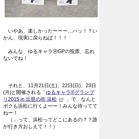
いやあ、楽しかったーーー…ハッ！？い
かん、現実に戻らねば！！！
みんな、ゆるキャラⓇGPの投票、忘れ
ないでね！
それと、11月21日(土)、22日(日)、23日
(月)と開催される「
ゆるキャラ®グランプ
リ2015 in 出世の街 浜松
」で、なんと
ボクも浜松に行くよーー！みんな待ってて
ねー！
（…って、浜松ってどこにあるの？？誰
か行き方おしえて！！）