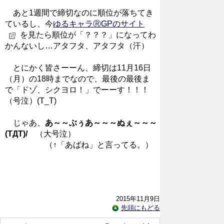
あと1週間で締切なのに順位が落ちてき
ているし、今
ゆるキャラⓇGPのサイト
を見たら順位が「？？？」になってわ
かんないし…アタフタ、アタフタ（汗）
とにかく皆さーーん、締切は11月16日
（月）の18時までなので、最後の最後ま
で「ドゾ、シクヨロ！」でーーす！！！
（号泣）(T_T)
じゃあ、
あ～～ぶぅあ～～～ぬぇ～～～
(TДT)/
（大号泣）
（↑「あばね」と言ってる。）
2015年11月9日
先頭にもどる