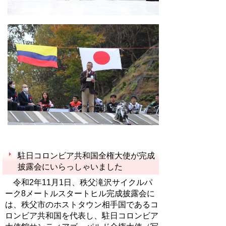
駐日コロンビア共和国全権大使が完成
披露会にいらっしゃいました
令和
2
年
11
月
1
日、秩父滝沢サイクルパ
ーク8メートルスタートヒル完成披露会に
は、秩父市のホストタウン相手国であるコ
ロンビア共和国を代表し、駐日コロンビア