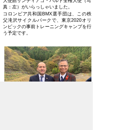
大使館サンティアゴ・パルド全権大使（写
真：左）がいらっしゃいました。
コロンビア共和国
BMX
選手団は、この秩
父滝沢サイクルパークで、東京
2020
オリ
ンピックの事前トレーニングキャンプを行
う予定です。
お問い合わせ先
企画政策部
総合政策課