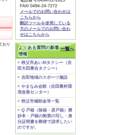
電話番号/0494-22-2823
FAX/ 0494-24-7272
メールでのお問い合わせは
こちらから
翻訳ツールを使用している
方のメールでのお問い合わ
せはこちらから
ており
よくある質問の新着
一覧へ
情報
秩父市あいAIタクシー（吉
田大田乗合タクシー）
吉田地域のスポーツ施設
やまなみ会館（吉田農村環
境改善センター）
秩父市補助金等一覧
Q 戸籍（除籍・原戸籍）謄
抄本・戸籍の附票の写し・身
分証明書を郵便で請求したい
のですが。