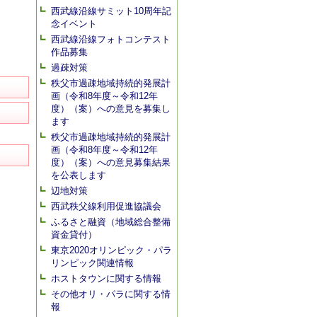
西武線沿線サミット10周年記
念イベント
西武線沿線フォトコンテスト
作品募集
過疎対策
秩父市過疎地域持続的発展計
画（令和8年度～令和12年
度）（案）への意見を募集し
ます
秩父市過疎地域持続的発展計
画（令和8年度～令和12年
度）（案）への意見募集結果
を公表します
辺地対策
西武秩父線利用促進協議会
ふるさと融資（地域総合整備
資金貸付）
東京2020オリンピック・パラ
リンピック関連情報
ホストタウンに関する情報
その他オリ・パラに関する情
報