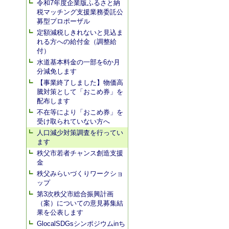
令和7年度企業版ふるさと納
税マッチング支援業務委託公
募型プロポーザル
定額減税しきれないと見込ま
れる方への給付金（調整給
付）
水道基本料金の一部を6か月
分減免します
【事業終了しました】物価高
騰対策として「おこめ券」を
配布します
不在等により「おこめ券」を
受け取られていない方へ
人口減少対策調査を行ってい
ます
秩父市若者チャンス創造支援
金
秩父みらいづくりワークショ
ップ
第3次秩父市総合振興計画
（案）についての意見募集結
果を公表します
GlocalSDGsシンポジウムinち