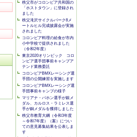
秩父市がコロンビア共和国の
「ホストタウン」に登録され
ました
秩父滝沢サイクルパーク8メ
ートルヒル完成披露会が実施
されました
コロンビア料理の給食が市内
小中学校で提供されました
（令和2年度）
東京2020オリンピック コロ
ンビア選手団事前キャンプア
テンド業務委託
コロンビアBMXレーシング選
手団の公開練習を実施します
コロンビアBMXレーシング選
手団事前キャンプの様子
マリアナ・パホン選手が銀メ
ダル、カルロス・ラミレス選
手が銅メダルを獲得しました
秩父市教育大綱（令和3年度
～令和7年度）（案）につい
ての意見募集結果を公表しま
す