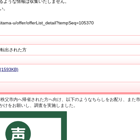
るような情報は収集いたしません。
い。
-saitama-u/offer/offerList_detail?tempSeq=105370
を転出された方
593KB)
旬の間に秩父市内へ帰省された方へ向け、以下のようなちらしをお配り、また
かけをお願いし、調査を実施しました。