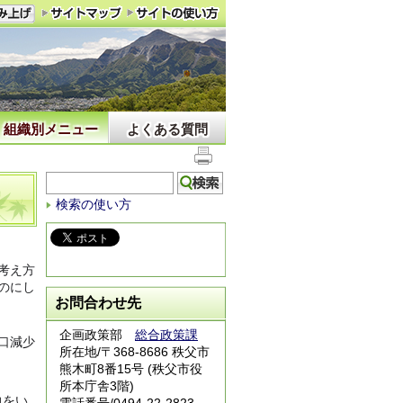
組織別メニュー
よくある質問
検索の使い方
考え方
のにし
お問合わせ先
企画政策部
総合政策課
口減少
所在地/〒368-8686 秩父市
熊木町8番15号 (秩父市役
所本庁舎3階)
力をい