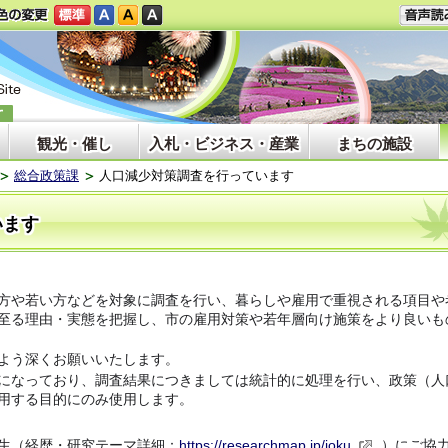
観光・催し
入札・ビジネス・産業
まちの施設
総合政策課
人口減少対策調査を行っています
います
方や若い方などを対象に調査を行い、暮らしや雇用で重視される項目や
至る理由・実態を把握し、市の雇用対策や若年層向け施策をより良いも
よう深くお願いいたします。
になっており、調査結果につきましては統計的に処理を行い、政策（人
用する目的にのみ使用します。
生（経歴・研究テーマ詳細：
https://researchmap.jp/joku
）にご協