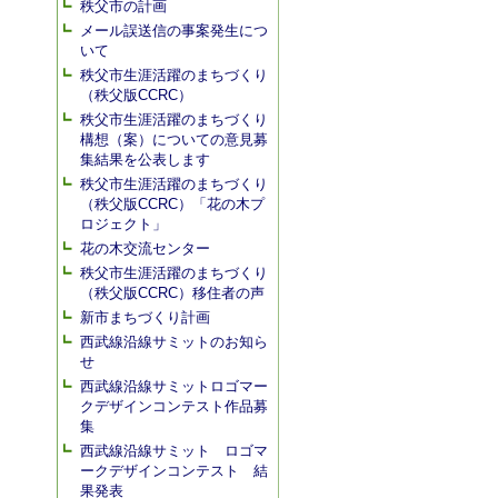
秩父市の計画
メール誤送信の事案発生につ
いて
秩父市生涯活躍のまちづくり
（秩父版CCRC）
秩父市生涯活躍のまちづくり
構想（案）についての意見募
集結果を公表します
秩父市生涯活躍のまちづくり
（秩父版CCRC）「花の木プ
ロジェクト」
花の木交流センター
秩父市生涯活躍のまちづくり
（秩父版CCRC）移住者の声
新市まちづくり計画
西武線沿線サミットのお知ら
せ
西武線沿線サミットロゴマー
クデザインコンテスト作品募
集
西武線沿線サミット ロゴマ
ークデザインコンテスト 結
果発表