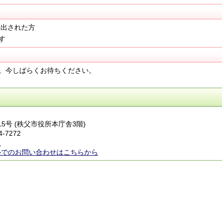
転出された方
す
。今しばらくお待ちください。
番15号 (秩父市役所本庁舎3階)
4-7272
ら
ルでのお問い合わせはこちらから