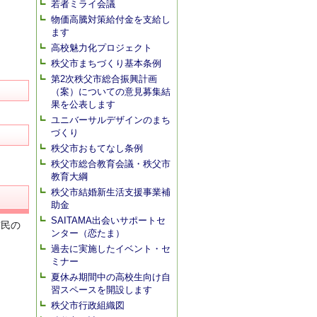
若者ミライ会議
物価高騰対策給付金を支給し
ます
高校魅力化プロジェクト
秩父市まちづくり基本条例
第2次秩父市総合振興計画
（案）についての意見募集結
果を公表します
ユニバーサルデザインのまち
づくり
秩父市おもてなし条例
秩父市総合教育会議・秩父市
教育大綱
秩父市結婚新生活支援事業補
助金
SAITAMA出会いサポートセ
市民の
ンター（恋たま）
過去に実施したイベント・セ
ミナー
夏休み期間中の高校生向け自
習スペースを開設します
秩父市行政組織図