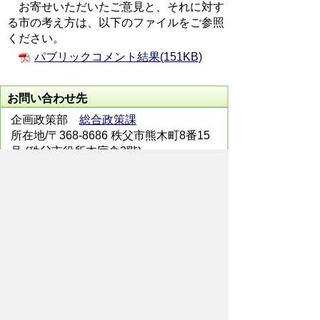
お寄せいただいたご意見と、それに対す
る市の考え方は、以下のファイルをご参照
ください。
パブリックコメント結果(151KB)
お問い合わせ先
企画政策部
総合政策課
所在地/〒368-8686 秩父市熊木町8番15
号 (秩父市役所本庁舎3階)
電話番号/0494-22-2823 FAX/ 0494-24-
7272
メールでのお問い合わせはこちらから
翻訳ツールを使用している方のメールで
のお問い合わせはこちらから
ホームページについて
サイトの使い方
ご
意見・ご要望
秩父市へのアクセス
Copyright© City of CHICHIBU