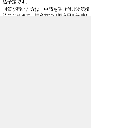
込予定です。
封筒が届いた方は、申請を受け付け次第振
込になります。振込前には振込日を記載し
た支給決定通知書をお送りします。
調整給付の対象になっているのは私で
すが家族の口座を振込口座に指定した
いです。どうしたらよいですか？
この場合、代理人申請となります。代理人
申請はオンラインでは受け付けておりませ
んので、書面（確認書）で申請をお願いい
たします。詳しくはお問い合わせくださ
い。
先行決定通知書に記載された口座はど
こから確認したものですか？
マイナンバーに紐づけられた公金受取口座
を記載しております。