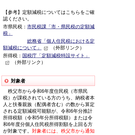
【参考】定額減税についてはこちらをご確
認ください。
市県民税：
市民税課「市・県民税の定額減
税」
総務省「個人住民税における定
額減税について」
（外部リンク）
所得税：
国税庁「定額減税特設サイト」
（外部リンク）
対象者
秩父市から令和6年度住民税（市県民
税）が課税されている方のうち、納税者本
人と扶養親族（配偶者含む）の数から算定
される定額減税可能額が、令和6年分推計
所得税額（令和5年分所得税額）または令
和6年度分個人住民税所得割額を上回る方
が対象です。
対象者には、秩父市から通知