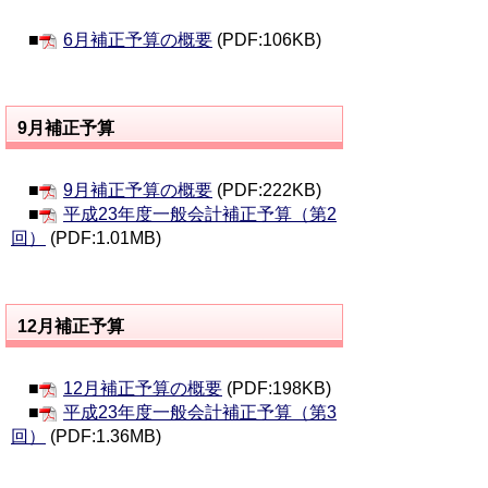
■
6月補正予算の概要
(PDF:106KB)
9月補正予算
■
9月補正予算の概要
(PDF:222KB)
■
平成23年度一般会計補正予算（第2
回）
(PDF:1.01MB)
12月補正予算
■
12月補正予算の概要
(PDF:198KB)
■
平成23年度一般会計補正予算（第3
回）
(PDF:1.36MB)