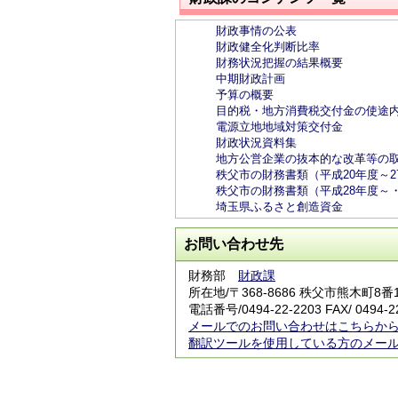
財政事情の公表
財政健全化判断比率
財務状況把握の結果概要
中期財政計画
予算の概要
目的税・地方消費税交付金の使途
電源立地地域対策交付金
財政状況資料集
地方公営企業の抜本的な改革等の
秩父市の財務書類（平成20年度～
秩父市の財務書類（平成28年度～
埼玉県ふるさと創造資金
お問い合わせ先
財務部
財政課
所在地/〒368-8686 秩父市熊木町8番
電話番号/0494-22-2203 FAX/ 0494-2
メールでのお問い合わせはこちらか
翻訳ツールを使用している方のメー