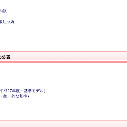
内訳
取組状況
の公表
平成27年度・基準モデル）
～・統一的な基準）