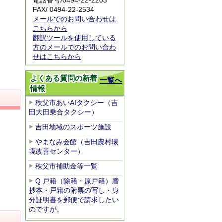
電話番号/0494-22-2203
FAX/ 0494-22-2534
メールでのお問い合わせは
こちらから
翻訳ツールを使用している
方のメールでのお問い合わ
せはこちらから
よくある質問の新着
一覧へ
情報
秩父市あいAIタクシー（吉
田大田乗合タクシー）
吉田地域のスポーツ施設
やまなみ会館（吉田農村環
境改善センター）
秩父市補助金等一覧
Q 戸籍（除籍・原戸籍）謄
抄本・戸籍の附票の写し・身
分証明書を郵便で請求したい
のですが。