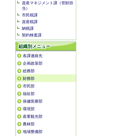
資産マネジメント課（管財担
当）
市民税課
資産税課
納税課
契約検査課
組織別メニュー
各課連絡先
企画政策部
総務部
財務部
市民部
福祉部
保健医療部
環境部
産業観光部
農林部
地域整備部