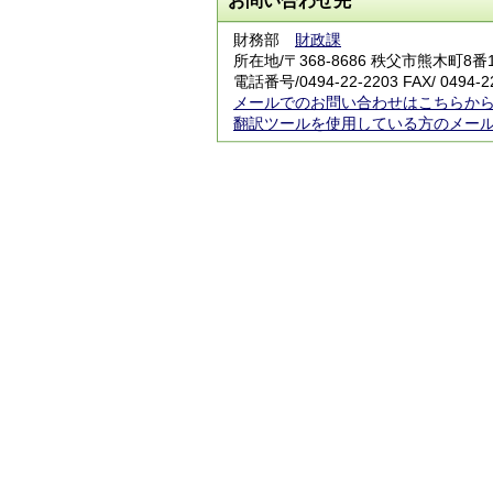
お問い合わせ先
財務部
財政課
所在地/〒368-8686 秩父市熊木町8番
電話番号/0494-22-2203 FAX/ 0494-2
メールでのお問い合わせはこちらか
翻訳ツールを使用している方のメー