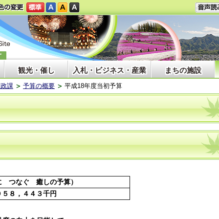
観光・催し
入札・ビジネス・産業
まちの施設
財政課
予算の概要
平成18年度当初予算
に つなぐ 癒しの予算）
９５８，４４３千円