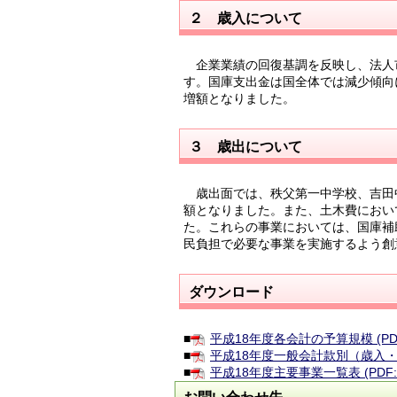
２ 歳入について
企業業績の回復基調を反映し、法人
す。国庫支出金は国全体では減少傾向
増額となりました。
３ 歳出について
歳出面では、秩父第一中学校、吉田
額となりました。また、土木費におい
た。これらの事業においては、国庫補
民負担で必要な事業を実施するよう創
ダウンロード
■
平成18年度各会計の予算規模 (PDF
■
平成18年度一般会計款別（歳入・歳出
■
平成18年度主要事業一覧表 (PDF:1