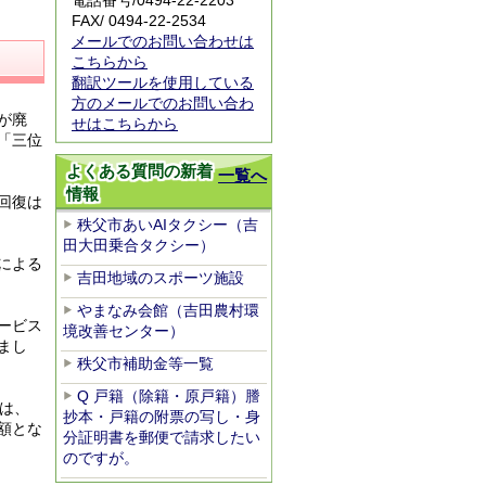
電話番号/0494-22-2203
FAX/ 0494-22-2534
メールでのお問い合わせは
こちらから
翻訳ツールを使用している
方のメールでのお問い合わ
が廃
せはこちらから
「三位
よくある質問の新着
一覧へ
情報
回復は
秩父市あいAIタクシー（吉
田大田乗合タクシー）
による
吉田地域のスポーツ施設
やまなみ会館（吉田農村環
ービス
境改善センター）
まし
秩父市補助金等一覧
Q 戸籍（除籍・原戸籍）謄
は、
抄本・戸籍の附票の写し・身
額とな
分証明書を郵便で請求したい
のですが。