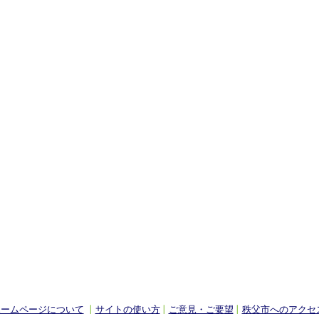
ホームページについて
サイトの使い方
ご意見・ご要望
秩父市へのアクセ