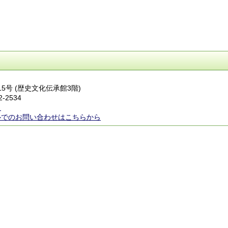
15号 (歴史文化伝承館3階)
2-2534
ら
ルでのお問い合わせはこちらから