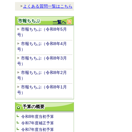
よくある質問一覧はこちら
市報ちちぶ
一覧へ
市報ちちぶ（令和8年5月
号）
市報ちちぶ（令和8年4月
号）
市報ちちぶ（令和8年3月
号）
市報ちちぶ（令和8年2月
号）
市報ちちぶ（令和8年1月
号）
予算の概要
令和8年度当初予算
令和7年度補正予算
令和7年度当初予算