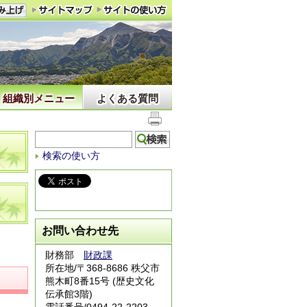
組織別メニュー
よくある質問
検索の使い方
お問い合わせ先
財務部
財政課
所在地/〒368-8686 秩父市
熊木町8番15号 (歴史文化
伝承館3階)