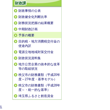
財政課
財政事情の公表
財政健全化判断比率
財務状況把握の結果概要
中期財政計画
予算の概要
目的税・地方消費税交付金の
使途内訳
電源立地地域対策交付金
財政状況資料集
地方公営企業の抜本的な改革
等の取組状況
秩父市の財務書類（平成20年
度～27年度・基準モデル）
秩父市の財務書類（平成28年
度～・統一的な基準）
埼玉県ふるさと創造資金
ス