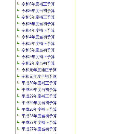
令和6年度補正予算
令和6年度当初予算
令和5年度補正予算
令和5年度当初予算
令和4年度補正予算
令和4年度当初予算
令和3年度補正予算
令和3年度当初予算
令和2年度補正予算
令和2年度当初予算
令和元年度補正予算
令和元年度当初予算
平成30年度補正予算
平成30年度当初予算
平成29年度補正予算
平成29年度当初予算
平成28年度補正予算
平成28年度当初予算
平成27年度補正予算
平成27年度当初予算