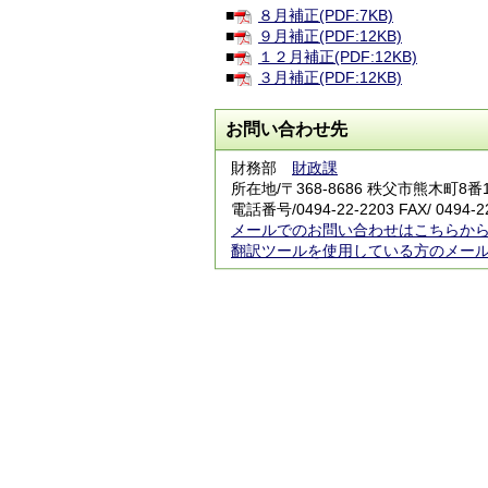
■
８月補正(PDF:7KB)
■
９月補正(PDF:12KB)
■
１２月補正(PDF:12KB)
■
３月補正(PDF:12KB)
お問い合わせ先
財務部
財政課
所在地/〒368-8686 秩父市熊木町8番
電話番号/0494-22-2203 FAX/ 0494-2
メールでのお問い合わせはこちらか
翻訳ツールを使用している方のメー