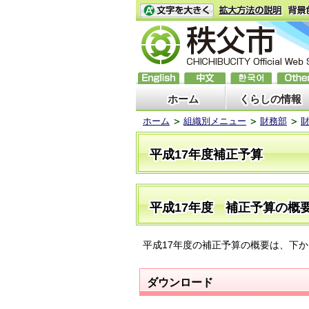
ホーム
くらしの情報
ホーム
組織別メニュー
財務部
平成17年度補正予算
平成17年度 補正予算の概
平成17年度の補正予算の概要は、下
ダウンロード